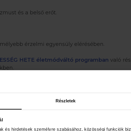
zmust és a belső erőt.
a mélyebb érzelmi egyensúly elérésében.
ESSÉG HETE életmódváltó programban
való ré
ükben.
 A csomag esetében a lakossági és a szakmai á
l vásárolhatók meg.
Részletek
ál
mak és hirdetések személyre szabásához, közösségi funkciók biz