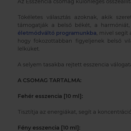
Az Esszencia csomag különleges összeállít
Tökéletes választás azoknak, akik szere
támogatják a belső békét, a harmóniát,
életmódváltó programunkba
, mivel segí
hogy fokozottabban figyeljenek belső v
lelküket.
A selyem tasakba rejtett esszencia váloga
A CSOMAG TARTALMA:
Fehér esszencia [10 ml]:
Tisztítja az energiákat, segít a koncentráci
Fény esszencia [10 ml]: