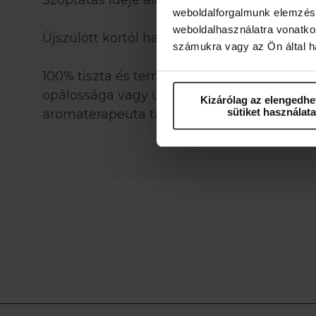
Szoptatás ideje alatt is használható.
weboldalforgalmunk elemzésé
weboldalhasználatra vonatko
Újszülött kortól használható.
számukra vagy az Ön által ha
100% tiszta és természetes, bevizsgált illóol
opálossága vagy üledék megjelenése nem jel
Kizárólag az elengedhe
sütiket használata
aromaterapeuta tanácsát!