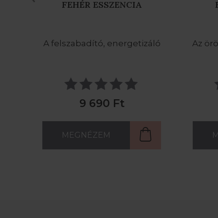
FÉNY ESSZENCIA
T
áló
Az örömöt adó és szeretetre
Energe
hangoló
9 390 Ft
MEGNÉZEM