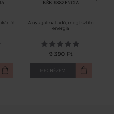
A
NARANCS ESSZENCIA
isztító
A gubancok, görcsök
feloldója
9 990 Ft
MEGNÉZEM