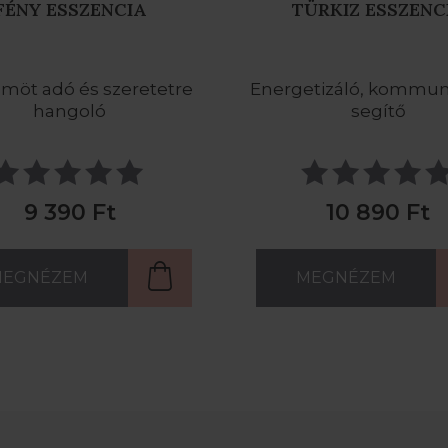
ÜRKIZ ESSZENCIA
KÉK ESSZENCI
tizáló, kommunikációt
A nyugalmat adó, megt
segítő
energia
10 890 Ft
9 390 Ft
MEGNÉZEM
MEGNÉZEM