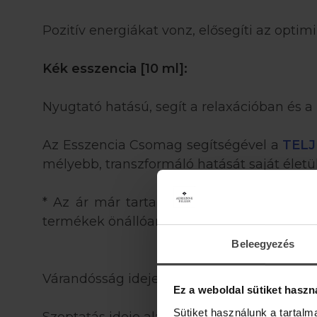
Pozitív energiákat vonz, elősegíti az optimi
Kék esszencia [10 ml]:
Nyugtató hatású, segít a relaxációban és 
Az Esszencia Csomag segítségével a
TELJ
mélyebb, transzformáló hatását saját élet
* Az ár már tartalmazza a kedvezményt.
termékek önállóan, szakmai kedvezménnye
Beleegyezés
Várandósság ideje alatt is használható.
Ez a weboldal sütiket haszn
Sütiket használunk a tartal