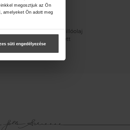
einkkel megosztjuk az Ön
l, amelyeket Ön adott meg
zíne enyhén változhat. Az illóolaj
lletően kérd ki szakképzett
es süti engedélyezése