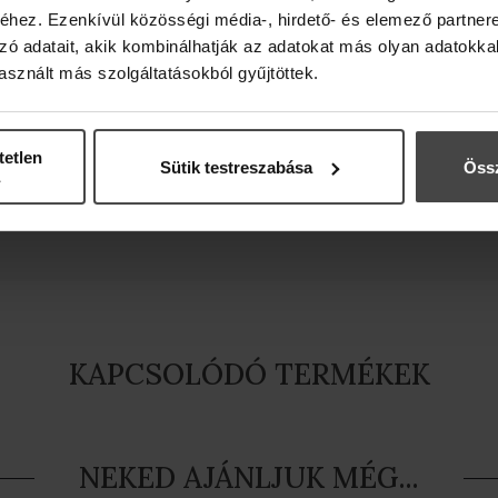
hez. Ezenkívül közösségi média-, hirdető- és elemező partner
zó adatait, akik kombinálhatják az adatokat más olyan adatokka
sznált más szolgáltatásokból gyűjtöttek.
ajat tartalmaz. A természetes illóolajok illata és s
ent minőségi hibát. Az illóolajok alkalmazását i
tetlen
Sütik testreszabása
Össz
KAPCSOLÓDÓ TERMÉKEK
NEKED AJÁNLJUK MÉG...