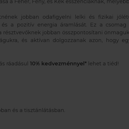
ása a Fehér, Fény, és Kék esszenciáknak, mélyebb
tnének jobban odafigyelni lelki és fizikai jól
 és a pozitív energia áramlását. Ez a csomag 
t a résztvevőknek jobban összpontosítani önmagukr
ilágukra, és aktívan dolgozzanak azon, hogy eg
tás ráadásul
10% kedvezménnyel*
lehet a tiéd!
óban és a tisztánlátásban.