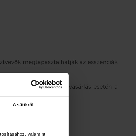
sztvevők megtapasztalhatják az esszenciák
r megegyezik. Szakmai vásárlás esetén a
A sütikről
tosításához, valamint