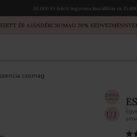
30.000 Ft felett ingyenes kiszállítás és 15.0
 SZETT ÉS AJÁNDÉKCSOMAG 20% KEDVEZMÉNNYE
szencia csomag
E
Egye
elős