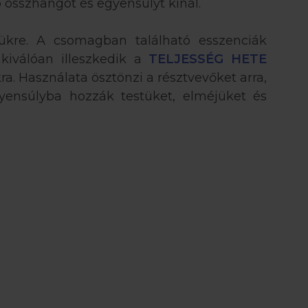
 összhangot és egyensúlyt kínál.
étükre. A csomagban található esszenciák
kiválóan illeszkedik a
TELJESSÉG HETE
a. Használata ösztönzi a résztvevőket arra,
yensúlyba hozzák testüket, elméjüket és