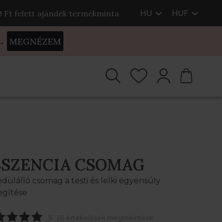
HU
HUF
00 Ft felett ajándék termékminta
L
MEGNÉZEM
SSZENCIA CSOMAG
dülálló csomag a testi és lelki egyensúly
egítése
5
(5) értékelések megtekintése