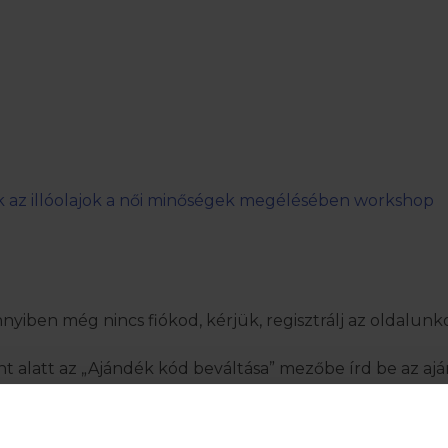
 az illóolajok a női minőségek megélésében workshop
nnyiben még nincs fiókod, kérjük, regisztrálj az oldalunk
 alatt az „Ajándék kód beváltása” mezőbe írd be az ajá
ználható befizetéseim” felirat alatt az ajándékba kapott 