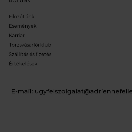
RÓLUNK
Filozófiánk
Események
Karrier
Törzsvásárlói klub
Szállítás és fizetés
Értékelések
E-mail:
ugyfelszolgalat@adriennefell