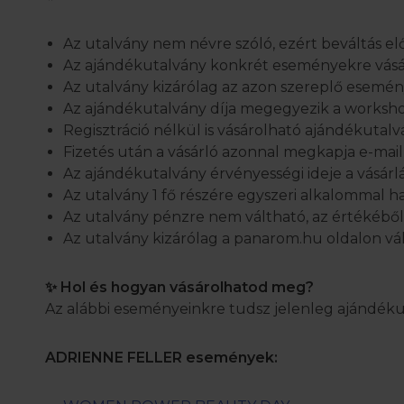
Az utalvány nem névre szóló, ezért beváltás el
Az ajándékutalvány konkrét eseményekre vásá
Az utalvány kizárólag az azon szereplő esemén
Az ajándékutalvány díja megegyezik a worksho
Regisztráció nélkül is vásárolható ajándékutal
Fizetés után a vásárló azonnal megkapja e-ma
Az ajándékutalvány érvényességi ideje a vásárlás
Az utalvány 1 fő részére egyszeri alkalommal h
Az utalvány pénzre nem váltható, az értékébő
Az utalvány kizárólag a panarom.hu oldalon vá
✨ Hol és hogyan vásárolhatod meg?
Az alábbi eseményeinkre tudsz jelenleg ajándékut
ADRIENNE FELLER események: