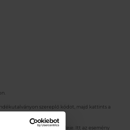
on.
ndékutalványon szereplő kódot, majd kattints a
esemény neve és a lejárati ideje. Itt az esemény