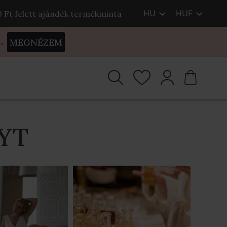
HU
HUF
00 Ft felett ajándék termékminta
L
MEGNÉZEM
YT