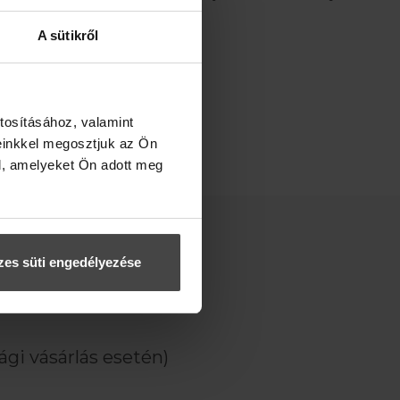
A sütikről
tosításához, valamint
einkkel megosztjuk az Ön
l, amelyeket Ön adott meg
es süti engedélyezése
KCIÓINKRÓL!
gi vásárlás esetén)