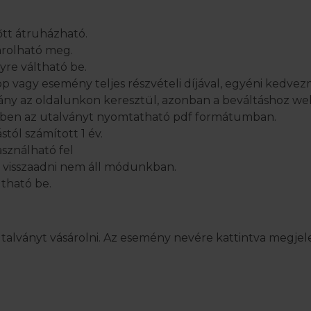
őtt átruházható.
rolható meg.
yre váltható be.
p vagy esemény teljes részvételi díjával, egyéni kedve
vány az oldalunkon keresztül, azonban a beváltáshoz we
ilben az utalványt nyomtatható pdf formátumban.
tól számított 1 év.
asználható fel
l visszaadni nem áll módunkban.
ltható be.
alványt vásárolni. Az esemény nevére kattintva megjele