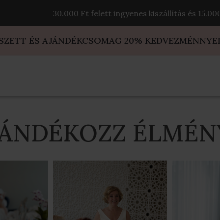
30.000 Ft felett ingyenes kiszállítás és 15.0
 SZETT ÉS AJÁNDÉKCSOMAG 20% KEDVEZMÉNNYE
JÁNDÉKOZZ ÉLMÉN