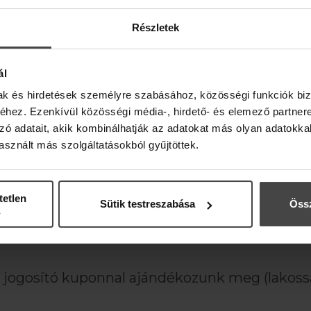
ontra.
Részletek
l:
ál
mak és hirdetések személyre szabásához, közösségi funkciók biz
hez. Ezenkívül közösségi média-, hirdető- és elemező partner
zó adatait, akik kombinálhatják az adatokat más olyan adatokka
sznált más szolgáltatásokból gyűjtöttek.
tetlen
Sütik testreszabása
Össz
LSŐKÉNT HÍREINKRŐL, A
ogosító kuponnal ajándékozunk meg (lakossá