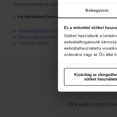
nevére kattintva tudsz jelentkezni a konkrét időp
Beleegyezés
✨
Ha kérdésed lenne, fordulj hozzánk bizalomma
Ez a weboldal sütiket haszn
oktatas@adriennefeller.com
Sütiket használunk a tartal
oktatas@panarom.hu
weboldalforgalmunk elemzésé
+36209731090
weboldalhasználatra vonatko
számukra vagy az Ön által ha
Kizárólag az elengedhe
sütiket használata
ÉRTESÜLJ E
10% kedvezményre j