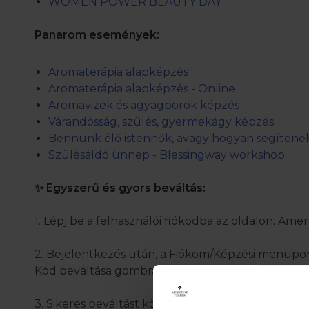
WOMEN POWER BEAUTY DAY
Panarom események:
Aromaterápia alapképzés
Aromaterápia alapképzés - Online
Aromavizek és agyagporok képzés
Várandósság, szülés, gyermekágy képzés
Bennünk élő istennők, avagy hogyan segítenek
Szülésáldó ünnep - Blessingway workshop
✨ Egyszerű és gyors beváltás:
1. Lépj be a felhasználói fiókodba az oldalon. Ame
2. Bejelentkezés után, a Fiókom/Képzési menüpont
Kód beváltása gombra.
3. Sikeres beváltást követően megjelenik a „Felhas