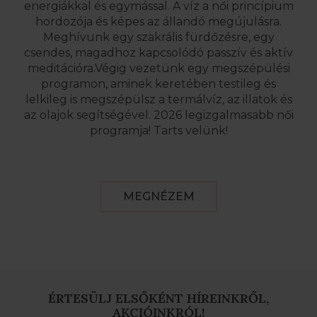
energiákkal és egymással. A víz a női princípium
hordozója és képes az állandó megújulásra.
Meghívunk egy szakrális fürdőzésre, egy
csendes, magadhoz kapcsolódó passzív és aktív
meditációra.Végig vezetünk egy megszépülési
programon, aminek keretében testileg és
lelkileg is megszépülsz a termálvíz, az illatok és
az olajok segítségével. 2026 legizgalmasabb női
programja! Tarts velünk!
MEGNÉZEM
ÉRTESÜLJ ELSŐKÉNT HÍREINKRŐL,
AKCIÓINKRÓL!