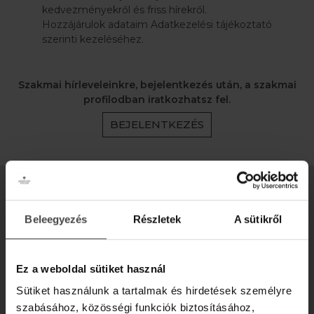
kedvezményekről és friss hírekről.
Hozzájárulok adataim Adatkezelési tájékoztató
szerinti kezeléséhez.
Szakmai hírleveleinkre, bejelentkezés után, a szakmai
profilodban iratkozhatsz fel.
BEJELENTKEZÉS
100% TERMÉSZETES, MAGYAR
NEUROKOZMETIKUMOK
Beleegyezés
Részletek
A sütikről
Ez a weboldal sütiket használ
Sütiket használunk a tartalmak és hirdetések személyre
szabásához, közösségi funkciók biztosításához,