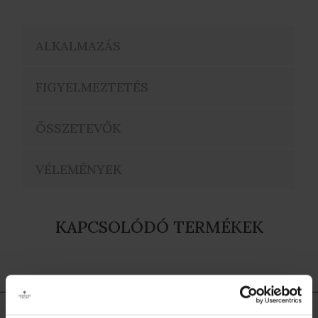
ALKALMAZÁS
FIGYELMEZTETÉS
ÖSSZETEVŐK
VÉLEMÉNYEK
KAPCSOLÓDÓ TERMÉKEK
NEKED AJÁNLJUK MÉG...