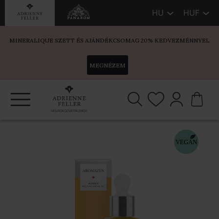
HU
HUF
MINERALIQUE SZETT ÉS AJÁNDÉKCSOMAG 20% KEDVEZMÉNNYEL
MEGNÉZEM