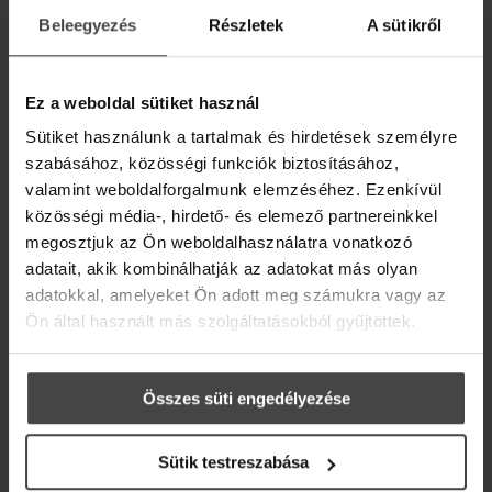
Beleegyezés
Részletek
A sütikről
Ez a weboldal sütiket használ
Sütiket használunk a tartalmak és hirdetések személyre
szabásához, közösségi funkciók biztosításához,
valamint weboldalforgalmunk elemzéséhez. Ezenkívül
közösségi média-, hirdető- és elemező partnereinkkel
megosztjuk az Ön weboldalhasználatra vonatkozó
adatait, akik kombinálhatják az adatokat más olyan
AROMAZEN FLORA ARCPERMET
adatokkal, amelyeket Ön adott meg számukra vagy az
Ön által használt más szolgáltatásokból gyűjtöttek.
regeneráló – extra hidratáló – bársonyosan frissítő
Összes süti engedélyezése
Sütik testreszabása
15 290 Ft