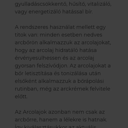
gyulladáscsökkentő, hűsítő, vitalizáló,
vagy energetizáló hatással bír.
A rendszeres használat mellett egy
titok van: minden esetben nedves
arcbőrön alkalmazzuk az arcolajokat,
hogy az arcolaj hidratáló hatása
érvényesülhessen és az arcolaj
gyorsan felszívódjon. Az arcolajokat a
bőr letisztítása és tonizálása után
elsőként alkalmazzuk a bőrápolási
rutinban, még az arckrémek felvitele
előtt.
Az Arcolajok azonban nem csak az
arcbőrre, hanem a lélekre is hatnak.
Így kiválasztásukkor az aktuális