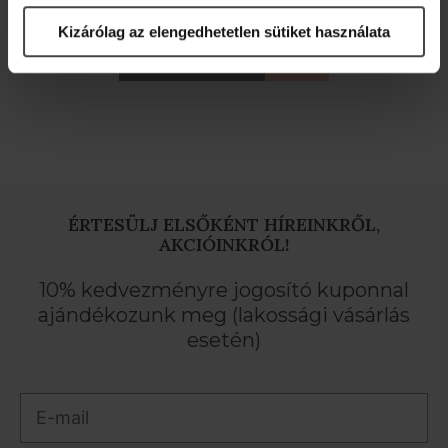
Kizárólag az elengedhetetlen sütiket használata
MEGNÉZEM
ÉRTESÜLJ ELSŐKÉNT HÍREINKRŐL,
AKCIÓINKRÓL!
10% kedvezményre jogosító kuponnal
ajándékozunk meg (lakossági vásárlás
esetén)