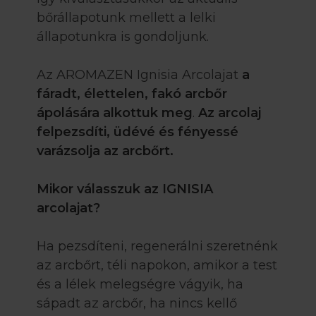
bőrállapotunk mellett a lelki
állapotunkra is gondoljunk.
Az AROMAZEN Ignisia Arcolajat
a
fáradt, élettelen, fakó arcbőr
ápolására alkottuk meg
.
Az arcolaj
felpezsdíti, üdévé és fényessé
varázsolja az arcbőrt.
Mikor válasszuk az IGNISIA
arcolajat?
Ha pezsdíteni, regenerálni szeretnénk
az arcbőrt, téli napokon, amikor a test
és a lélek melegségre vágyik, ha
sápadt az arcbőr, ha nincs kellő