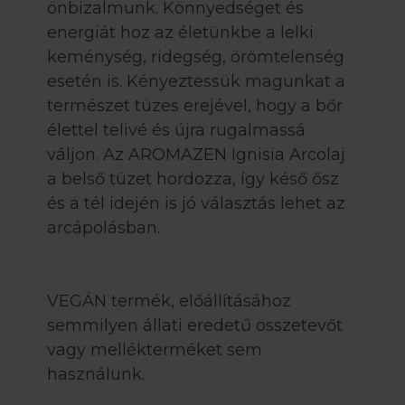
önbizalmunk. Könnyedséget és
energiát hoz az életünkbe a lelki
keménység, ridegség, örömtelenség
esetén is. Kényeztessük magunkat a
természet tüzes erejével, hogy a bőr
élettel telivé és újra rugalmassá
váljon. Az AROMAZEN Ignisia Arcolaj
a belső tüzet hordozza, így késő ősz
és a tél idején is jó választás lehet az
arcápolásban.
VEGÁN termék, előállításához
semmilyen állati eredetű összetevőt
vagy mellékterméket sem
használunk.