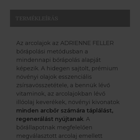
TERMÉKLEÍRÁS
Az arcolajok az ADRIENNE FELLER
bőrápolási metódusban a
mindennapi bőrápolás alapját
képezik. A hidegen sajtolt, prémium
növényi olajok esszenciális
zsírsavösszetétele, a bennük lévő
vitaminok, az arcolajokban lévő
illóolaj keverékek, növényi kivonatok
minden arcbőr számára táplálást,
regenerálást nyújtanak
. A
bőrállapotnak megfelelően
megválasztott arcolaj emellett