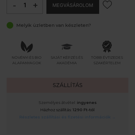
-
+
MEGVÁSÁROLOM
Melyik üzletben van készleten?
NÖVÉNYI ÉS BIO
SAJÁT KÉPZÉS ÉS
TÖBB ÉVTIZEDES
ALAPANYAGOK
AKADÉMIA
SZAKÉRTELEM
SZÁLLÍTÁS
Személyes átvétel:
ingyenes
Házhoz szállítás:
1290 Ft-tól
Részletes szállítási és fizetési információk →