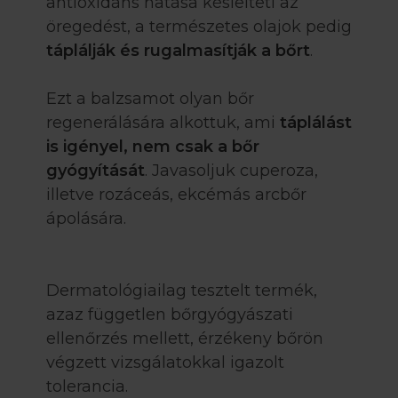
antioxidáns hatása késlelteti az
öregedést, a természetes olajok pedig
táplálják és rugalmasítják a bőrt
.
Ezt a balzsamot olyan bőr
regenerálására alkottuk, ami
táplálást
is igényel, nem csak a bőr
gyógyítását
. Javasoljuk cuperoza,
illetve rozáceás, ekcémás arcbőr
ápolására.
Dermatológiailag tesztelt termék,
azaz független bőrgyógyászati
ellenőrzés mellett, érzékeny bőrön
végzett vizsgálatokkal igazolt
tolerancia.