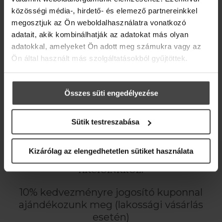
közösségi média-, hirdető- és elemező partnereinkkel
megosztjuk az Ön weboldalhasználatra vonatkozó
adatait, akik kombinálhatják az adatokat más olyan
28 590 Ft
adatokkal, amelyeket Ön adott meg számukra vagy az
Ön által használt más szolgáltatásokból gyűjtöttek.
MEGNÉZEM
Összes süti engedélyezése
Sütik testreszabása
Kizárólag az elengedhetetlen sütiket használata
ÉRTESÜLJ ELSŐKÉNT HÍREINKRŐL,
AKCIÓINKRÓL!
10% kedvezményre jogosító kuponnal
ajándékozunk meg (lakossági vásárlás
esetén)