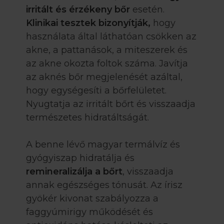
irritált és érzékeny bőr
esetén.
Klinikai tesztek bizonyítják,
hogy
használata által láthatóan csökken az
akne, a pattanások, a miteszerek és
az akne okozta foltok száma. Javítja
az aknés bőr megjelenését azáltal,
hogy egységesíti a bőrfelületet.
Nyugtatja az irritált bőrt és visszaadja
természetes hidratáltságát.
A benne lévő magyar termálvíz és
gyógyiszap hidratálja és
remineralizálja a bőrt
, visszaadja
annak egészséges tónusát. Az írisz
gyökér kivonat szabályozza a
faggyúmirigy működését és