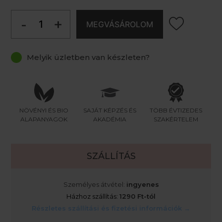
-
+
MEGVÁSÁROLOM
Melyik üzletben van készleten?
NÖVÉNYI ÉS BIO
SAJÁT KÉPZÉS ÉS
TÖBB ÉVTIZEDES
ALAPANYAGOK
AKADÉMIA
SZAKÉRTELEM
SZÁLLÍTÁS
Személyes átvétel:
ingyenes
Házhoz szállítás:
1290 Ft-tól
Részletes szállítási és fizetési információk →