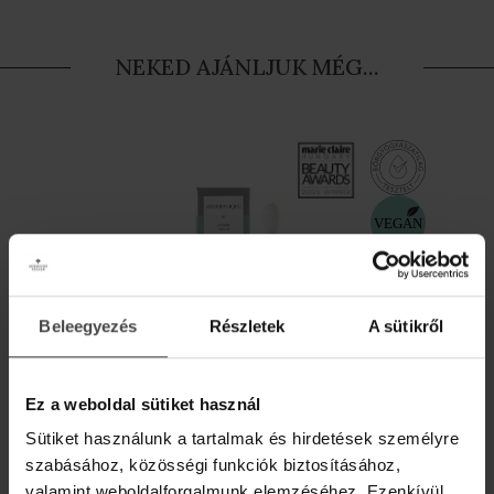
NEKED AJÁNLJUK MÉG...
Beleegyezés
Részletek
A sütikről
MINERALIQUE SZÉRUM
Ez a weboldal sütiket használ
Sütiket használunk a tartalmak és hirdetések személyre
szabásához, közösségi funkciók biztosításához,
regeneráló - remineralizáló - nyugtató
valamint weboldalforgalmunk elemzéséhez. Ezenkívül