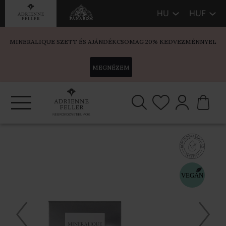
HU
HUF
MINERALIQUE SZETT ÉS AJÁNDÉKCSOMAG 20% KEDVEZMÉNNYEL
MEGNÉZEM