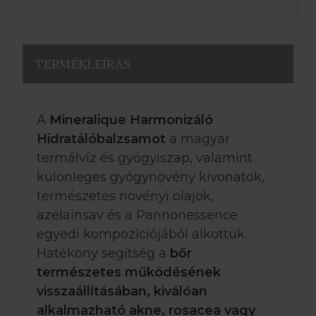
TERMÉKLEÍRÁS
A
Mineralique Harmonizáló
Hidratálóbalzsamot
a magyar
termálvíz és gyógyiszap, valamint
különleges gyógynövény kivonatok,
természetes növényi olajok,
azelainsav és a Pannonessence
egyedi kompozíciójából alkottuk.
Hatékony segítség a
bőr
természetes működésének
visszaállításában, kiválóan
alkalmazható akne, rosacea vagy