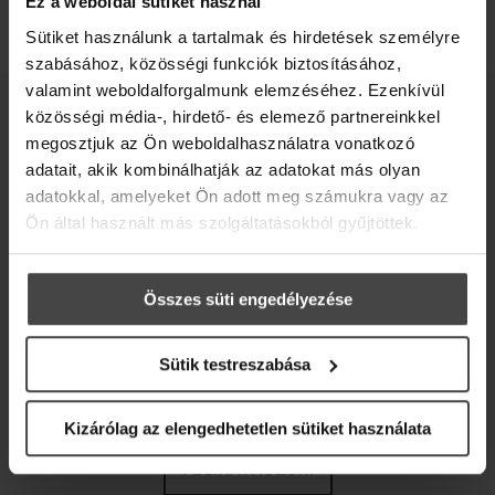
Ez a weboldal sütiket használ
Sütiket használunk a tartalmak és hirdetések személyre
szabásához, közösségi funkciók biztosításához,
valamint weboldalforgalmunk elemzéséhez. Ezenkívül
ÉRTESÜLJ ELSŐKÉNT HÍREINKRŐL,
közösségi média-, hirdető- és elemező partnereinkkel
AKCIÓINKRÓL!
megosztjuk az Ön weboldalhasználatra vonatkozó
adatait, akik kombinálhatják az adatokat más olyan
10% kedvezményre jogosító kuponnal
adatokkal, amelyeket Ön adott meg számukra vagy az
ajándékozunk meg (lakossági vásárlás
Ön által használt más szolgáltatásokból gyűjtöttek.
esetén)
Összes süti engedélyezése
Sütik testreszabása
Kizárólag az elengedhetetlen sütiket használata
FELIRATKOZOM