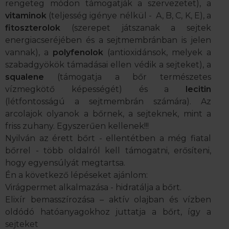
rengeteg módon támogatják a szervezetet), a
vitaminok
(teljesség igénye nélkül - A, B, C, K, E), a
fitoszterolok
(szerepet játszanak a sejtek
energiacseréjében és a sejtmembránban is jelen
vannak), a
polyfenolok
(antioxidánsok, melyek a
szabadgyökök támadásai ellen védik a sejteket), a
squalene
(támogatja a bőr természetes
vízmegkötő képességét) és a
lecitin
(létfontosságú a sejtmembrán számára). Az
arcolajok olyanok a bőrnek, a sejteknek, mint a
friss zuhany. Egyszerűen kellenek!!!
Nyilván az érett bőrt - ellentétben a még fiatal
bőrrel - több oldalról kell támogatni, erősíteni,
hogy egyensúlyát megtartsa.
Én a következő lépéseket ajánlom:
Virágpermet alkalmazása - hidratálja a bőrt.
Elixír bemasszírozása – aktív olajban és vízben
oldódó hatóanyagokhoz juttatja a bőrt, így a
sejteket