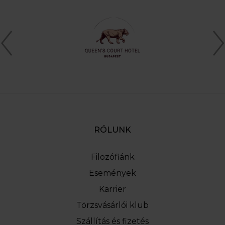
RÓLUNK
Filozófiánk
Események
Karrier
Törzsvásárlói klub
Szállítás és fizetés