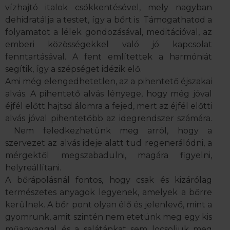
vízhajtó italok csökkentésével, mely nagyban
dehidratálja a testet, így a bőrt is. Támogathatod a
folyamatot a lélek gondozásával, meditációval, az
emberi közösségekkel való jó kapcsolat
fenntartásával. A fent említettek a harmóniát
segítik, így a szépséget idézik elő.
Ami még elengedhetetlen, az a pihentető éjszakai
alvás. A pihentető alvás lényege, hogy még jóval
éjfél előtt hajtsd álomra a fejed, mert az éjfél előtti
alvás jóval pihentetőbb az idegrendszer számára.
Nem feledkezhetünk meg arról, hogy a
szervezet az alvás ideje alatt tud regenerálódni, a
mérgektől megszabadulni, magára figyelni,
helyreállítani.
A bőrápolásnál fontos, hogy csak és kizárólag
természetes anyagok legyenek, amelyek a bőrre
kerülnek. A bőr pont olyan élő és jelenlevő, mint a
gyomrunk, amit szintén nem etetünk meg egy kis
műanyaggal és a salátánkat sem locsoljuk meg