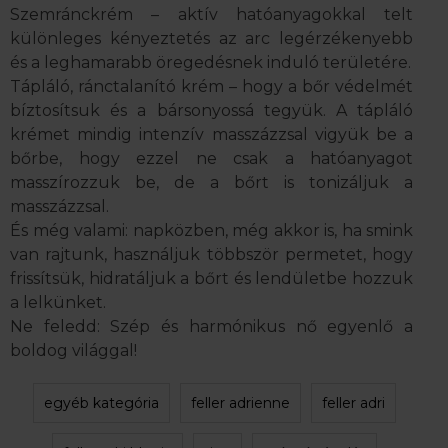
Szemránckrém – aktív hatóanyagokkal telt
különleges kényeztetés az arc legérzékenyebb
és a leghamarabb öregedésnek induló területére.
Tápláló, ránctalanító krém – hogy a bőr védelmét
bíztosítsuk és a bársonyossá tegyük. A tápláló
krémet mindig intenzív masszázzsal vigyük be a
bőrbe, hogy ezzel ne csak a hatóanyagot
masszírozzuk be, de a bőrt is tonizáljuk a
masszázzsal.
És még valami: napközben, még akkor is, ha smink
van rajtunk, használjuk többször permetet, hogy
frissítsük, hidratáljuk a bőrt és lendületbe hozzuk
a lelkünket.
Ne feledd: Szép és harmónikus nő egyenlő a
boldog világgal!
egyéb kategória
feller adrienne
feller adri