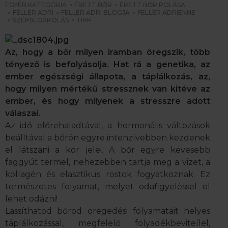
EGYÉB KATEGÓRIA
ÉRETT BŐR
ÉRETT BŐR POLÁSA
FELLER ADRI
FELLER ADRI BLOGJA
FELLER ADRIENNE
SZÉPSÉGÁPOLÁS
TIPP
Az, hogy a bőr milyen iramban öregszik, több
tényező is befolyásolja. Hat rá a genetika, az
ember egészségi állapota, a táplálkozás, az,
hogy milyen mértékű stressznek van kitéve az
ember, és hogy milyenek a stresszre adott
válaszai.
Az idő előrehaladtával, a hormonális változások
beálltával a bőrön egyre intenzívebben kezdenek
el látszani a kor jelei. A bőr egyre kevesebb
faggyút termel, nehezebben tartja meg a vizet, a
kollagén és elasztikus rostok fogyatkoznak. Ez
természetes folyamat, melyet odafigyeléssel el
lehet odázni!
Lassíthatod bőröd öregedési folyamatait helyes
táplálkozással, megfelelő folyadékbevitellel,