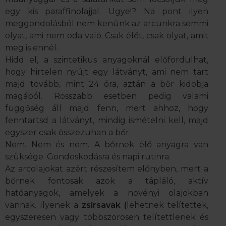
egy kis paraffinolajjal. Ugye!? Na pont ilyen
meggondolásból nem kenünk az arcunkra semmi
olyat, ami nem oda való. Csak élőt, csak olyat, amit
meg is ennél.
Hidd el, a szintetikus anyagoknál előfordulhat,
hogy hirtelen nyújt egy látványt, ami nem tart
majd tovább, mint 24 óra, aztán a bőr kidobja
magából. Rosszabb esetben pedig valami
függőség áll majd fenn, mert ahhoz, hogy
fenntartsd a látványt, mindig ismételni kell, majd
egyszer csak összezuhan a bőr.
Nem. Nem és nem. A bőrnek élő anyagra van
szüksége. Gondoskodásra és napi rutinra.
Az arcolajokat azért részesítem előnyben, mert a
bőrnek fontosak azok a tápláló, aktív
hatóanyagok, amelyek a növényi olajokban
vannak. Ilyenek a
zsírsavak (
lehetnek telítettek,
egyszeresen vagy többszörösen telítettlenek és