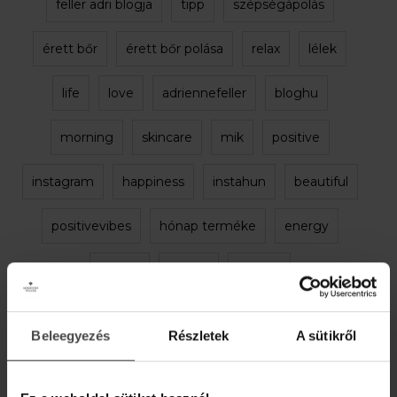
feller adri blogja
tipp
szépségápolás
érett bőr
érett bőr polása
relax
lélek
life
love
adriennefeller
bloghu
morning
skincare
mik
positive
instagram
happiness
instahun
beautiful
positivevibes
hónap terméke
energy
utazás
nature
beauty
természetes kozmetikumok
Beleegyezés
Részletek
A sütikről
kényeztesd magad