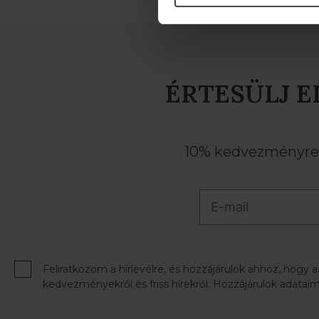
ÉRTESÜLJ E
10% kedvezményre j
Feliratkozom a hírlevélre, és hozzájárulok ahhoz, hogy 
kedvezményekről és friss hírekről. Hozzájárulok adataim