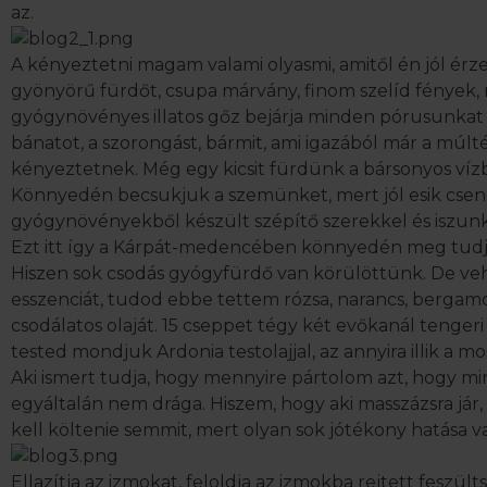
az.
A kényeztetni magam valami olyasmi, amitől én jól érz
gyönyörű fürdőt, csupa márvány, finom szelíd fények,
gyógynövényes illatos gőz bejárja minden pórusunkat 
bánatot, a szorongást, bármit, ami igazából már a múlté
kényeztetnek. Még egy kicsit fürdünk a bársonyos víz
Könnyedén becsukjuk a szemünket, mert jól esik csen
gyógynövényekből készült szépítő szerekkel és iszunk
Ezt itt így a Kárpát-medencében könnyedén meg tud
Hiszen sok csodás gyógyfürdő van körülöttünk. De veh
esszenciát
, tudod ebbe tettem rózsa, narancs, bergam
csodálatos olaját. 15 cseppet tégy két evőkanál tengeri
tested mondjuk
Ardonia testolajjal
, az annyira illik a 
Aki ismert tudja, hogy mennyire pártolom azt, hogy mi
egyáltalán nem drága. Hiszem, hogy aki masszázsra jár,
kell költenie semmit, mert olyan sok jótékony hatása v
Ellazítja az izmokat, feloldja az izmokba rejtett feszü