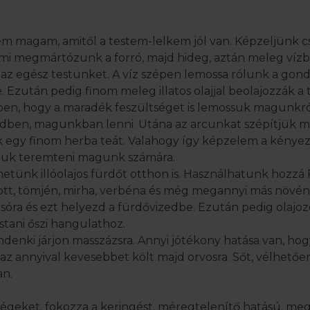
em magam, amitől a testem-lelkem jól van. Képzeljünk c
 mi megmártózunk a forró, majd hideg, aztán meleg vízb
az egész testünket. A víz szépen lemossa rólunk a gond
. Ezután pedig finom meleg illatos olajjal beolajozzák a 
ben, hogy a maradék feszültséget is lemossuk magunkró
dben, magunkban lenni. Utána az arcunkat szépítjük m
 egy finom herba teát. Valahogy így képzelem a kényez
juk teremteni magunk számára.
etünk illóolajos fürdőt otthon is. Használhatunk hozzá
ott, tömjén, mirha, verbéna és még megannyi más növé
 sóra és ezt helyezd a fürdővizedbe. Ezután pedig olajoz
mostani őszi hangulathoz.
ndenki járjon masszázsra. Annyi jótékony hatása van, hog
 az annyival kevesebbet költ majd orvosra. Sőt, vélhetőe
an.
ltségeket, fokozza a keringést, méregtelenítő hatású, megú