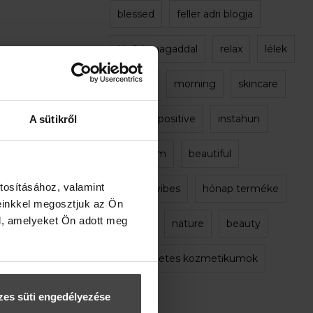
blessed
feller adri blogja
törődj magaddal
relax
lélek
bloghu
morning
skincare
mik
positive
instahun
A sütikről
instagram
beautiful
tosításához, valamint
positivevibes
hónap terméke
einkkel megosztjuk az Ön
l, amelyeket Ön adott meg
utazás
nature
beauty
természetes kozmetikumok
es süti engedélyezése