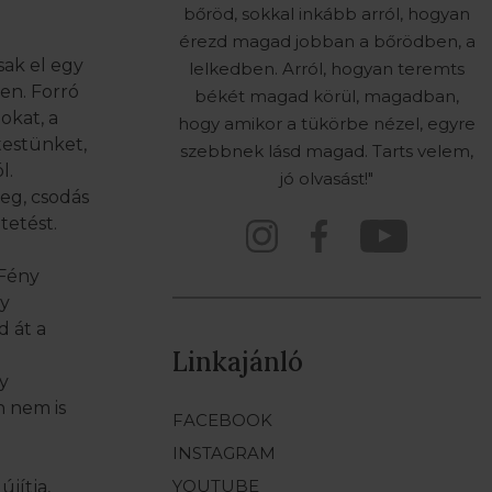
bőröd, sokkal inkább arról, hogyan
érezd magad jobban a bőrödben, a
sak el egy
lelkedben. Arról, hogyan teremts
en. Forró
békét magad körül, magadban,
okat, a
hogy amikor a tükörbe nézel, egyre
testünket,
szebbnek lásd magad. Tarts velem,
l.
jó olvasást!"
eg, csodás
tetést.
Fény
ny
d át a
Linkajánló
y
n nem is
FACEBOOK
INSTAGRAM
YOUTUBE
jítja,