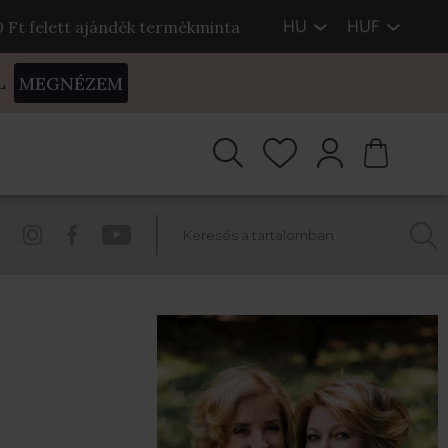
HU
HUF
00 Ft felett ajándék termékminta
L
MEGNÉZEM
E