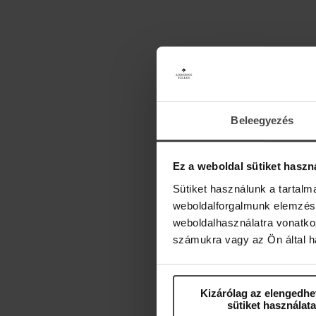
Beleegyezés
Ez a weboldal sütiket haszn
Sütiket használunk a tartal
weboldalforgalmunk elemzésé
weboldalhasználatra vonatko
számukra vagy az Ön által ha
Kizárólag az elengedhe
sütiket használata