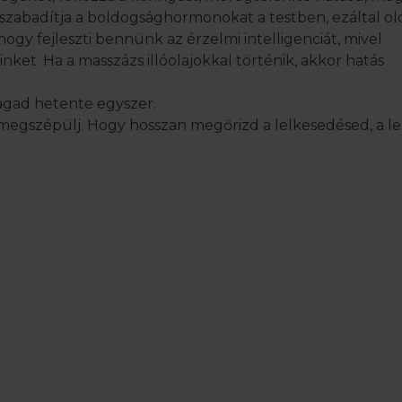
felszabadítja a boldogsághormonokat a testben, ezáltal old
ogy fejleszti bennünk az érzelmi intelligenciát, mivel
et. Ha a masszázs illóolajokkal történik, akkor hatás
.
agad hetente egyszer.
megszépülj. Hogy hosszan megőrizd a lelkesedésed, a l