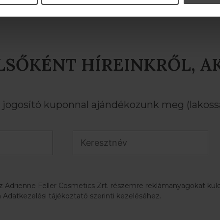
LSŐKÉNT HÍREINKRŐL, A
ogosító kuponnal ajándékozunk meg (lakossá
az Adrienne Feller Cosmetics Zrt. részemre reklámanyagokat küldj
 Adatkezelési tájékoztató szerinti kezeléséhez.