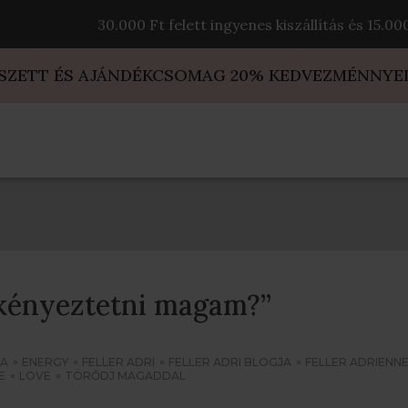
30.000 Ft felett ingyenes kiszállítás és 15.0
 SZETT ÉS AJÁNDÉKCSOMAG 20% KEDVEZMÉNNYE
 kényeztetni magam?”
IA
ENERGY
FELLER ADRI
FELLER ADRI BLOGJA
FELLER ADRIENN
E
LOVE
TÖRŐDJ MAGADDAL