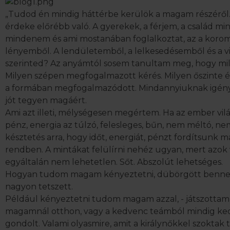
„Tudod én mindig háttérbe kerülök a magam részéről
érdeke előrébb való. A gyerekek, a férjem, a család mi
mindenem és ami mostanában foglalkoztat, az a korom
lényemből. A lendületemből, a lelkesedésemből és a vi
szerinted? Az anyámtól sosem tanultam meg, hogy mil
Milyen szépen megfogalmazott kérés. Milyen őszinte é
a formában megfogalmazódott. Mindannyiuknak igénye v
jót tegyen magáért.
Ami azt illeti, mélységesen megértem. Ha az ember vilá
pénz, energia az túlzó, felesleges, bűn, nem méltó, nem
késztetés arra, hogy időt, energiát, pénzt fordítsunk 
rendben. A mintákat felülírni nehéz ugyan, mert azo
egyáltalán nem lehetetlen. Sőt. Abszolút lehetséges.
Hogyan tudom magam kényeztetni, dübörgött bennem 
nagyon tetszett.
Például kényeztetni tudom magam azzal, - játszottam 
magamnál otthon, vagy a kedvenc teámból mindig ked
gondolt. Valami olyasmire, amit a királynőkkel szoktak t