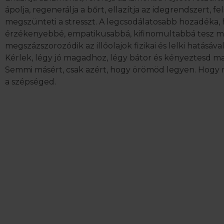
ápolja, regenerálja a bőrt, ellazítja az idegrendszert, 
megszünteti a stresszt. A legcsodálatosabb hozadéka, h
érzékenyebbé, empatikusabbá, kifinomultabbá tesz mink
megszázszorozódik az illóolajok fizikai és lelki hatásával
Kérlek, légy jó magadhoz, légy bátor és kényeztesd m
Semmi másért, csak azért, hogy örömöd legyen. Hogy 
a szépséged.