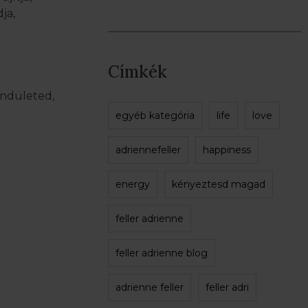
ja,
Címkék
endületed,
egyéb kategória
life
love
adriennefeller
happiness
energy
kényeztesd magad
feller adrienne
feller adrienne blog
adrienne feller
feller adri