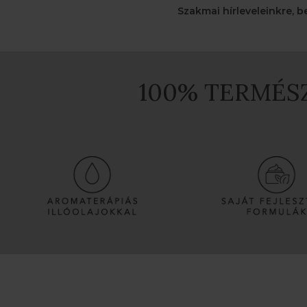
Szakmai hírleveleinkre, b
100% TERMÉ