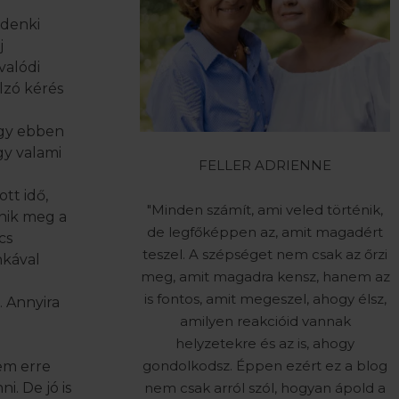
ndenki
j
valódi
lzó kérés
így ebben
gy valami
FELLER ADRIENNE
tt idő,
"Minden számít, ami veled történik,
enik meg a
de legfőképpen az, amit magadért
cs
teszel. A szépséget nem csak az őrzi
nkával
meg, amit magadra kensz, hanem az
is fontos, amit megeszel, ahogy élsz,
 Annyira
amilyen reakcióid vannak
helyzetekre és az is, ahogy
gondolkodsz. Éppen ezért ez a blog
em erre
i. De jó is
nem csak arról szól, hogyan ápold a