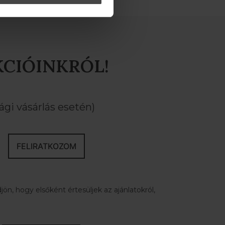
KCIÓINKRÓL!
gi vásárlás esetén)
FELIRATKOZOM
ön, hogy elsőként értesüljek az ajánlatokról,