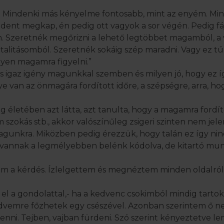
. Mindenki más kényelme fontosabb, mint az enyém. Mi
ndent megkap, én pedig ott vagyok a sor végén. Pedig fá
. Szeretnék megőrizni a lehető legtöbbet magamból, a 
talitásomból. Szeretnék sokáig szép maradni. Vagy ez tú
yen magamra figyelni.”
s igaz igény magunkkal szemben és milyen jó, hogy ez 
an az önmagára fordított időre, a szépségre, arra, ho
g életében azt látta, azt tanulta, hogy a magamra fordíto
 szokás stb., akkor valószínűleg zsigeri szinten nem jel
magunkra. Miközben pedig érezzük, hogy talán ez így nin
k vannak a legmélyebben belénk kódolva, de kitartó mu
a kérdés. Ízlelgettem és megnéztem minden oldalról.
el a gondolattal,- ha a kedvenc csokimból mindig tartok
vemre főzhetek egy csészével. Azonban szerintem ő n
enni. Tejben, vajban fürdeni. Szó szerint kényeztetve lenn