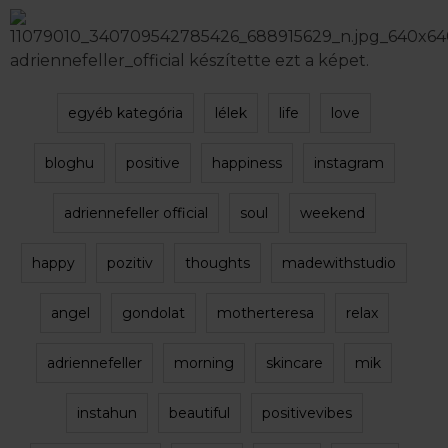
adriennefeller_official készítette ezt a
képet
.
egyéb kategória
lélek
life
love
bloghu
positive
happiness
instagram
adriennefeller official
soul
weekend
happy
pozitiv
thoughts
madewithstudio
angel
gondolat
motherteresa
relax
adriennefeller
morning
skincare
mik
instahun
beautiful
positivevibes