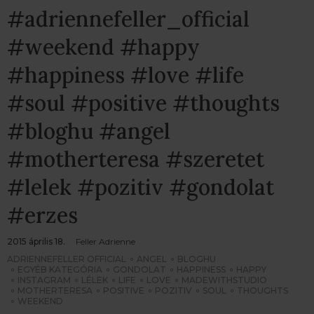
#adriennefeller_official
#weekend #happy
#happiness #love #life
#soul #positive #thoughts
#bloghu #angel
#motherteresa #szeretet
#lelek #pozitiv #gondolat
#erzes
2015 április 18.
Feller Adrienne
ADRIENNEFELLER OFFICIAL
ANGEL
BLOGHU
EGYÉB KATEGÓRIA
GONDOLAT
HAPPINESS
HAPPY
INSTAGRAM
LÉLEK
LIFE
LOVE
MADEWITHSTUDIO
MOTHERTERESA
POSITIVE
POZITIV
SOUL
THOUGHTS
WEEKEND