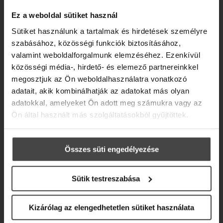
100% TERMÉSZETES, MAGYAR
Ez a weboldal sütiket használ
NEUROKOZMETIKUMOK
Sütiket használunk a tartalmak és hirdetések személyre
szabásához, közösségi funkciók biztosításához,
valamint weboldalforgalmunk elemzéséhez. Ezenkívül
közösségi média-, hirdető- és elemező partnereinkkel
megosztjuk az Ön weboldalhasználatra vonatkozó
adatait, akik kombinálhatják az adatokat más olyan
adatokkal, amelyeket Ön adott meg számukra vagy az
Ön által használt más szolgáltatásokból gyűjtöttek.
Összes süti engedélyezése
Sütik testreszabása
Kizárólag az elengedhetetlen sütiket használata