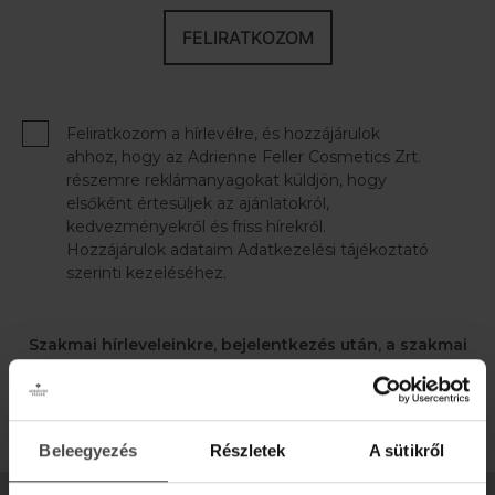
FELIRATKOZOM
Feliratkozom a hírlevélre, és hozzájárulok
ahhoz, hogy az Adrienne Feller Cosmetics Zrt.
részemre reklámanyagokat küldjön, hogy
elsőként értesüljek az ajánlatokról,
kedvezményekről és friss hírekről.
Hozzájárulok adataim Adatkezelési tájékoztató
szerinti kezeléséhez.
Szakmai hírleveleinkre, bejelentkezés után, a szakmai
profilodban iratkozhatsz fel.
BEJELENTKEZÉS
Beleegyezés
Részletek
A sütikről