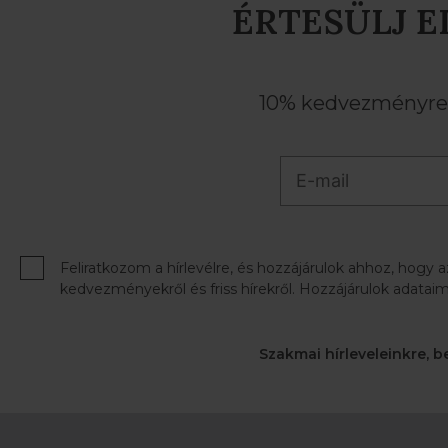
ÉRTESÜLJ E
10% kedvezményre j
Feliratkozom a hírlevélre, és hozzájárulok ahhoz, hogy 
kedvezményekről és friss hírekről. Hozzájárulok adataim
Szakmai hírleveleinkre, b