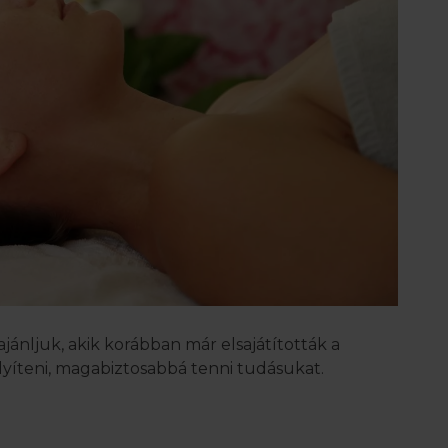
ánljuk, akik korábban már elsajátították a
lyíteni, magabiztosabbá tenni tudásukat.