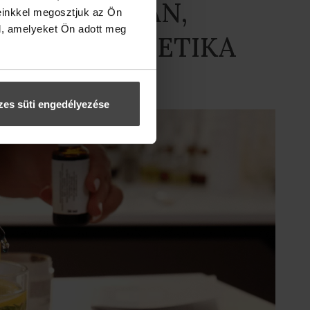
ÉGÁPOLÁSBAN,
einkkel megosztjuk az Ön
l, amelyeket Ön adott meg
ÉLETŰ KOZMETIKA
es süti engedélyezése