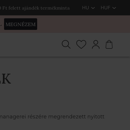
HU
HUF
00 Ft felett ajándék termékminta
L
MEGNÉZEM
EK
managerei részére megrendezett nyitott