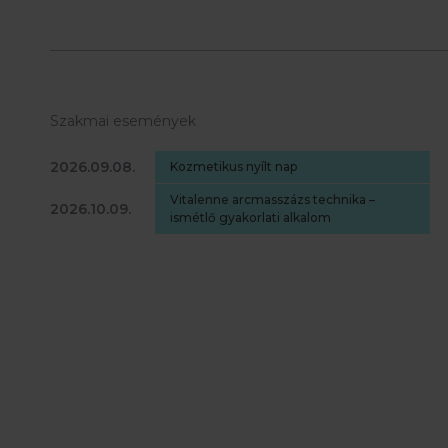
Szakmai események
2026.09.08.
Kozmetikus nyílt nap
Vitalenne arcmasszázs technika –
2026.10.09.
ismétlő gyakorlati alkalom