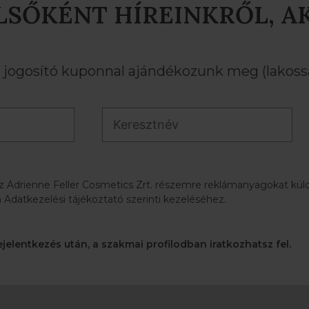
LSŐKÉNT HÍREINKRŐL, A
ogosító kuponnal ajándékozunk meg (lakossá
az Adrienne Feller Cosmetics Zrt. részemre reklámanyagokat küldj
 Adatkezelési tájékoztató szerinti kezeléséhez.
ejelentkezés után, a szakmai profilodban iratkozhatsz fel.