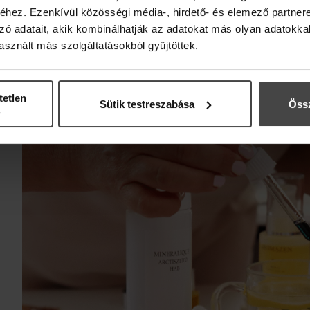
ILLÓOLAJOK A SZÉPS
hez. Ezenkívül közösségi média-, hirdető- és elemező partner
zó adatait, akik kombinálhatják az adatokat más olyan adatokka
HOLISZTIKUS SZEML
sznált más szolgáltatásokból gyűjtöttek.
ONLINE WORKSHOP
tetlen
Sütik testreszabása
Össz