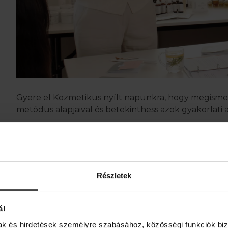
Gyere el Kozmetikus nyílt napunkra, hogy megism
metódus alapjaival és betekinthess azok gyakorlati 
Azért dolgozunk, hogy új alapokra helyezzük a szé
a belülről fakadó harmónia maga.
Tovább
Részletek
ál
mak és hirdetések személyre szabásához, közösségi funkciók biz