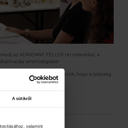
erkedj az ADRIENNE FELLER termékekkel, a
alkalmazási lehetőségeibe!
pségápolást, mert abban hiszünk, hogy a szépség
A sütikről
tosításához, valamint