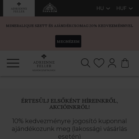
HU
HUF
MINERALIQUE SZETT ÉS AJÁNDÉKCSOMAG 20% KEDVEZMÉNNYEL
MEGNÉZEM
ÉRTESÜLJ ELSŐKÉNT HÍREINKRŐL,
AKCIÓINKRÓL!
10% kedvezményre jogosító kuponnal
ajándékozunk meg (lakossági vásárlás
esetén)