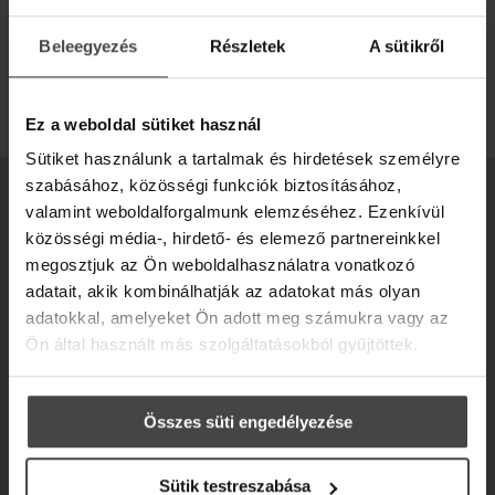
Szakmai hírleveleinkre, bejelentkezés után, a szakmai
Beleegyezés
Részletek
A sütikről
profilodban iratkozhatsz fel.
BEJELENTKEZÉS
Ez a weboldal sütiket használ
Sütiket használunk a tartalmak és hirdetések személyre
szabásához, közösségi funkciók biztosításához,
100% TERMÉSZETES, MAGYAR
valamint weboldalforgalmunk elemzéséhez. Ezenkívül
NEUROKOZMETIKUMOK
közösségi média-, hirdető- és elemező partnereinkkel
megosztjuk az Ön weboldalhasználatra vonatkozó
adatait, akik kombinálhatják az adatokat más olyan
adatokkal, amelyeket Ön adott meg számukra vagy az
Ön által használt más szolgáltatásokból gyűjtöttek.
Összes süti engedélyezése
Sütik testreszabása