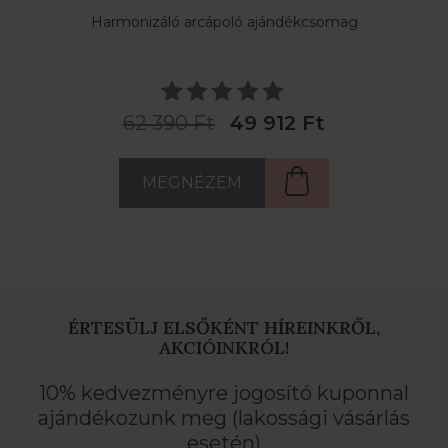
Harmonizáló arcápoló ajándékcsomag
62 390 Ft
49 912 Ft
MEGNÉZEM
ÉRTESÜLJ ELSŐKÉNT HÍREINKRŐL,
AKCIÓINKRÓL!
10% kedvezményre jogosító kuponnal
ajándékozunk meg (lakossági vásárlás
esetén)