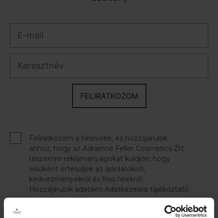
FELIRATKOZOM
Feliratkozom a hírlevélre, és hozzájárulok
ahhoz, hogy az Adrienne Feller Cosmetics Zrt.
részemre reklámanyagokat küldjön, hogy
elsőként értesüljek az ajánlatokról,
kedvezményekről és friss hírekről.
Hozzájárulok adataim Adatkezelési tájékoztató
szerinti kezeléséhez.