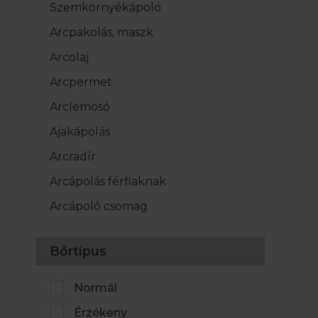
Szemkörnyékápoló
Arcpakolás, maszk
Arcolaj
Arcpermet
Arclemosó
Ajakápolás
Arcradír
Arcápolás férfiaknak
Arcápoló csomag
Bőrtípus
Normál
Érzékeny