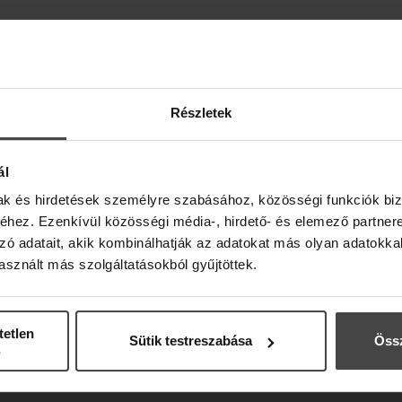
LSŐKÉNT HÍREINKRŐL, A
ogosító kuponnal ajándékozunk meg (lakossá
Részletek
ál
mak és hirdetések személyre szabásához, közösségi funkciók biz
hez. Ezenkívül közösségi média-, hirdető- és elemező partner
zó adatait, akik kombinálhatják az adatokat más olyan adatokka
az Adrienne Feller Cosmetics Zrt. részemre reklámanyagokat küldj
sznált más szolgáltatásokból gyűjtöttek.
 Adatkezelési tájékoztató szerinti kezeléséhez.
tetlen
ejelentkezés után, a szakmai profilodban iratkozhatsz fel.
Sütik testreszabása
Össz