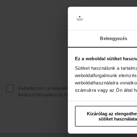
ÉRTESÜLJ E
10% kedvezményre j
Beleegyezés
Ez a weboldal sütiket haszn
Sütiket használunk a tartal
weboldalforgalmunk elemzésé
weboldalhasználatra vonatko
Feliratkozom a hírlevélre, és hozzájárulok ahhoz, hogy 
számukra vagy az Ön által ha
kedvezményekről és friss hírekről. Hozzájárulok adataim
Kizárólag az elengedhe
Szakmai hírleveleinkre, b
sütiket használata