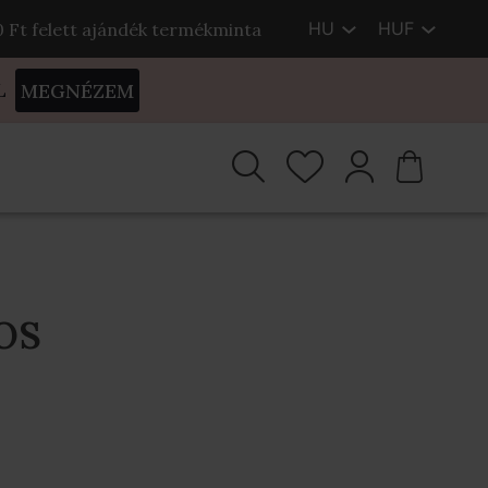
HU
HUF
00 Ft felett ajándék termékminta
L
MEGNÉZEM
OS