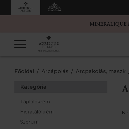
MINERALIQUE
Főoldal
Arcápolás
Arcpakolás, maszk
A
Kategória
Táplálókrém
Hidratálókrém
Ni
Szérum