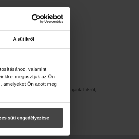
KCIÓINKRÓL!
gi vásárlás esetén)
A sütikről
FELIRATKOZOM
tosításához, valamint
einkkel megosztjuk az Ön
l, amelyeket Ön adott meg
ön, hogy elsőként értesüljek az ajánlatokról,
BEJELENTKEZÉS
es süti engedélyezése