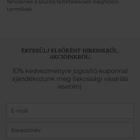
Nincsenek a szűrési feltételeknek megfelelő
termékek.
ÉRTESÜLJ ELSŐKÉNT HÍREINKRŐL,
AKCIÓINKRÓL!
10% kedvezményre jogosító kuponnal
ajándékozunk meg (lakossági vásárlás
esetén)