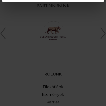
PARTNEREINK
RÓLUNK
Filozófiánk
Események
Karrier