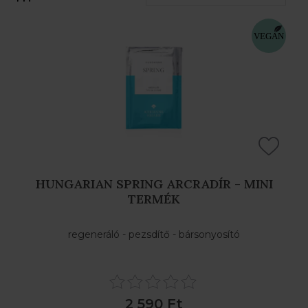
SZŰRŐK
HUNGARIAN SPRING ARCRADÍR - MINI
TERMÉK
regeneráló - pezsdítő - bársonyosító
2 590 Ft