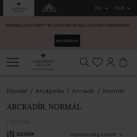
HU
HUF
MINERALIQUE SZETT ÉS AJÁNDÉKCSOMAG 20% KEDVEZMÉNNYEL
MEGNÉZEM
Főoldal
Arcápolás
Arcradír
Normál
ARCRADÍR, NORMÁL
1 termék
Népszerűség szerint