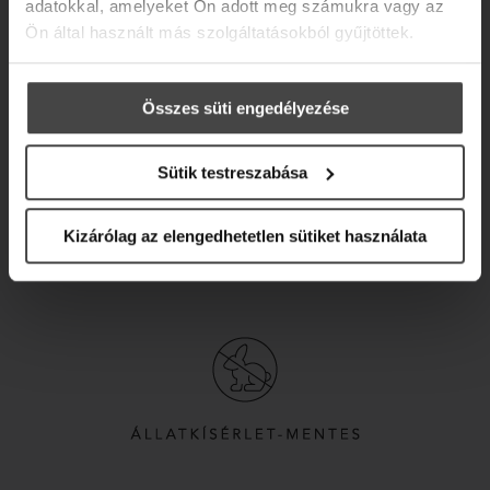
adatokkal, amelyeket Ön adott meg számukra vagy az
Ön által használt más szolgáltatásokból gyűjtöttek.
Összes süti engedélyezése
Sütik testreszabása
Kizárólag az elengedhetetlen sütiket használata