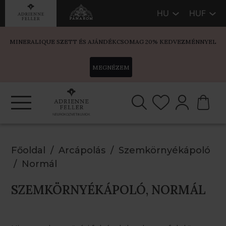
HU
HUF
MINERALIQUE SZETT ÉS AJÁNDÉKCSOMAG 20% KEDVEZMÉNNYEL
MEGNÉZEM
Főoldal
Arcápolás
Szemkörnyékápoló
Normál
SZEMKÖRNYÉKÁPOLÓ, NORMÁL