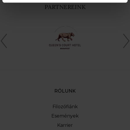
PARTNEREINK
RÓLUNK
Filozófiánk
Események
Karrier