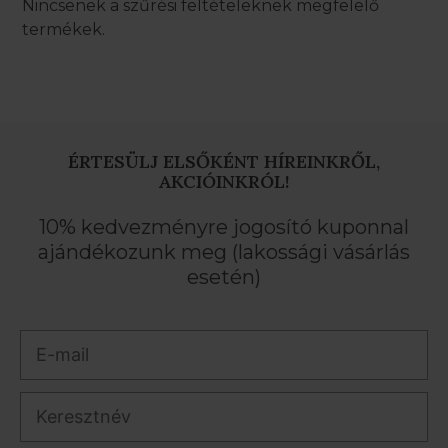
Nincsenek a szűrési feltételeknek megfelelő
termékek.
ÉRTESÜLJ ELSŐKÉNT HÍREINKRŐL,
AKCIÓINKRÓL!
10% kedvezményre jogosító kuponnal
ajándékozunk meg (lakossági vásárlás
esetén)