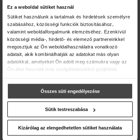
Ez a weboldal sütiket használ
Sütiket használunk a tartalmak és hirdetések személyre
szabásához, közösségi funkciók biztosításához,
A téli hidegnek fontos szerepe van az életünkben,
valamint weboldalforgalmunk elemzéséhez. Ezenkívül
az élethez és az áramláshoz a nyugalom, a lassabb
közösségi média-, hirdető- és elemező partnereinkkel
tempó ugyanúgy hozzá tartozik, mint a zenéhez
megosztjuk az Ön weboldalhasználatra vonatkozó
a csönd, de a szél a farsangi időszakkal, a Nap
adatait, akik kombinálhatják az adatokat más olyan
olykor megmutatkozó egyre nagyobb erejével
adatokkal, amelyeket Ön adott meg számukra vagy az
már a rügyfakadás illatát viszi. Élvezzük ki az
Ön által használt más szolgáltatásokból gyűjtöttek.
utolsó, igazán hideg éjszakákat, a metsző szeleket,
az átfázva elkészített forró teákat és készítsük fel
testünket és lelkünket az ujjongó tavaszra.
Összes süti engedélyezése
Ebben segít nekünk a rózsa illóolaja és a Rose de
Luxe termékcsalád!
Sütik testreszabása
*Ajándékozd meg magad a damaszkuszi rózsa
bőrszépítő erejével! Valentin nap alkalmából
Kizárólag az elengedhetetlen sütiket használata
2024.02.16-ig minden Rose de Luxe terméket 15%
kedvezménnyel szerezhetsz be a MOM Park