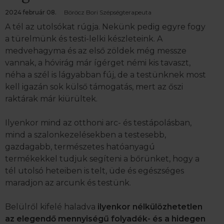
2024 február 08.
Böröcz Bori Szépségterapeuta
A tél az utolsókat rúgja. Nekünk pedig egyre fogy
a türelmünk és testi-lelki készleteink. A
medvehagyma és az első zöldek még messze
vannak, a hóvirág már ígérget némi kis tavaszt,
néha a szél is lágyabban fúj, de a testünknek most
kell igazán sok külső támogatás, mert az őszi
raktárak már kiürültek.
Ilyenkor mind az otthoni arc- és testápolásban,
mind a szalonkezelésekben a testesebb,
gazdagabb, természetes hatóanyagú
termékekkel tudjuk segíteni a bőrünket, hogy a
tél utolsó heteiben is telt, üde és egészséges
maradjon az arcunk és testünk.
Belülről kifelé haladva
ilyenkor nélkülözhetetlen
az elegendő mennyiségű folyadék- és a hidegen