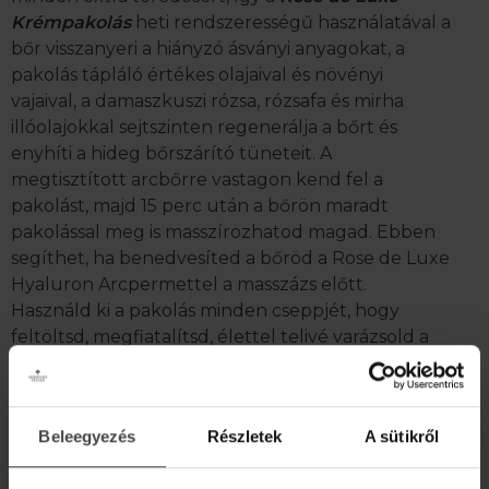
Krémpakolás
heti rendszerességű használatával a
bőr visszanyeri a hiányzó ásványi anyagokat, a
pakolás tápláló értékes olajaival és növényi
vajaival, a damaszkuszi rózsa, rózsafa és mirha
illóolajokkal sejtszinten regenerálja a bőrt és
enyhíti a hideg bőrszárító tüneteit. A
megtisztított arcbőrre vastagon kend fel a
pakolást, majd 15 perc után a bőrön maradt
pakolással meg is masszírozhatod magad. Ebben
segíthet, ha benedvesíted a bőröd a Rose de Luxe
Hyaluron Arcpermettel a masszázs előtt.
Használd ki a pakolás minden cseppjét, hogy
feltöltsd, megfiatalítsd, élettel telivé varázsold a
bőrödet.
Beleegyezés
Részletek
A sütikről