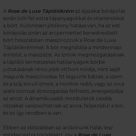
A
Rose de Luxe Táplálókrém
az éjszakai bőrápolás
során tölti fel extra tápanyagokkal és vitaminokkal
a bőrt. Különösen jótékony hatása van, ha az esti
bőrápolás során az arcpermettel benedvesített
bőrt hosszabban masszírozzuk a Rose de Luxe
Táplálókrémmel. A bőr meghálálja a mindennapi
érintést, a masszázst. Az izmok megmozgatásának,
a tápláló természetes hatóanyagok bőrbe
juttatásának nincs jobb otthoni módja, mint saját
magunk masszírozása. Itt legyünk bátrak, a szem
és a száj körüli izmok, a homlok redői, vagy az orca
alatti izomzat átmozgatása felfrissíti, energetizálja
az arcot. A dinamikusabb mozdulatok csodás
rózsákat varázsolhatnak az arcra, felpezsdül a bőr,
és ez így rendben is van.
Ebben az időszakban az arcbőrünk hálás lesz
minden extra törődésért, így a
Rose de Luxe