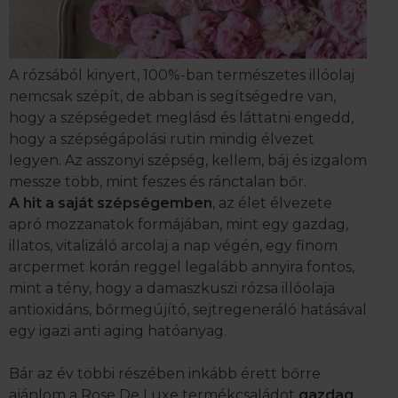
A rózsából kinyert, 100%-ban természetes illóolaj
nemcsak szépít, de abban is segítségedre van,
hogy a szépségedet meglásd és láttatni engedd,
hogy a szépségápolási rutin mindig élvezet
legyen. Az asszonyi szépség, kellem, báj és izgalom
messze több, mint feszes és ránctalan bőr.
A hit a saját szépségemben
, az élet élvezete
apró mozzanatok formájában, mint egy gazdag,
illatos, vitalizáló arcolaj a nap végén, egy finom
arcpermet korán reggel legalább annyira fontos,
mint a tény, hogy a damaszkuszi rózsa illóolaja
antioxidáns, bőrmegújító, sejtregeneráló hatásával
egy igazi anti aging hatóanyag.
Bár az év többi részében inkább érett bőrre
ajánlom a Rose De Luxe termékcsaládot
gazdag