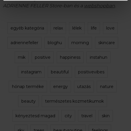
ADRIENNE FELLER Store-ban és a
webshopban
.
egyéb kategória
relax
lélek
life
love
adriennefeller
bloghu
morning
skincare
mik
positive
happiness
instahun
instagram
beautiful
positivevibes
hónap terméke
energy
utazás
nature
beauty
természetes kozmetikumok
kényeztesd magad
city
travel
skin
sky
trees
beautyroutine
feelings