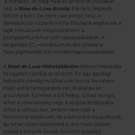
A hidratált, és még nedves arcbőrrel csodákat
tesz a
Rose de Luxe Arcolaj
. Élénkíti, feszesíti,
feltölti a bőrt. De nem csak ennyit tesz. A
damaszkuszi rózsa és mirha illóolajok segítenek a
saját fókuszunk megőrzésében, a
középpontunkhoz való visszatalálásban. A
sárgarépa CO₂-extraktum kiváló támasz a
hiperpigmentált bőr mindennapi kezelésében.
A
Rose de Luxe Hidratálókrém
mélyen hidratálja
és egyben táplálja az arcbőrt. Ez egy gazdag
hidratáló, mindig nyúlhatunk hozzá, ha valami
miatt extra támogatásra van szüksége az
arcunknak. Ez lehet a téli hideg, száraz levegő,
lehet a várandósság vagy a szoptatás időszaka,
lehet a változó kor, amikor nem csak a
hormonrendszerünk, de a bőrünk is megváltozik,
de lehet olyan edzésmód is, ami miatt jobban
szárad a bőrünk (úszás, fokozott izzadás).