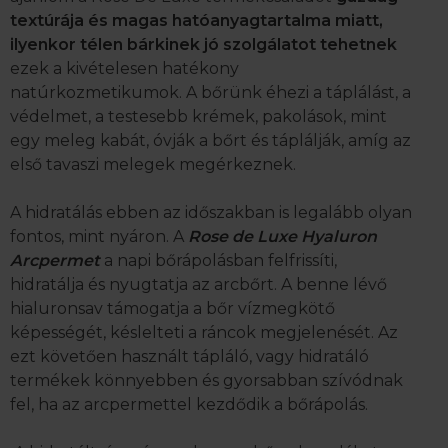
textúrája és magas hatóanyagtartalma miatt,
ilyenkor télen bárkinek jó szolgálatot tehetnek
ezek a kivételesen hatékony
natúrkozmetikumok. A bőrünk éhezi a táplálást, a
védelmet, a testesebb krémek, pakolások, mint
egy meleg kabát, óvják a bőrt és táplálják, amíg az
első tavaszi melegek megérkeznek.
A hidratálás ebben az időszakban is legalább olyan
fontos, mint nyáron. A
Rose de Luxe Hyaluron
Arcpermet
a napi bőrápolásban felfrissíti,
hidratálja és nyugtatja az arcbőrt. A benne lévő
hialuronsav támogatja a bőr vízmegkötő
képességét, késlelteti a ráncok megjelenését. Az
ezt követően használt tápláló, vagy hidratáló
termékek könnyebben és gyorsabban szívódnak
fel, ha az arcpermettel kezdődik a bőrápolás.