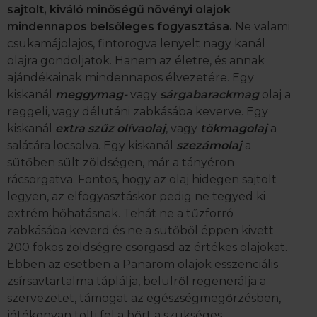
sajtolt, kiváló minőségű növényi olajok
mindennapos belsőleges fogyasztása.
Ne valami
csukamájolajos, fintorogva lenyelt nagy kanál
olajra gondoljatok. Hanem az életre, és annak
ajándékainak mindennapos élvezetére. Egy
kiskanál
meggymag-
vagy
sárgabarackmag
olaj a
reggeli, vagy délutáni zabkásába keverve. Egy
kiskanál
extra szűz olívaolaj
, vagy
tökmagolaj
a
salátára locsolva. Egy kiskanál
szezámolaj
a
sütőben sült zöldségen, már a tányéron
rácsorgatva. Fontos, hogy az olaj hidegen sajtolt
legyen, az elfogyasztáskor pedig ne tegyed ki
extrém hőhatásnak. Tehát ne a tűzforró
zabkásába keverd és ne a sütőből éppen kivett
200 fokos zöldségre csorgasd az értékes olajokat.
Ebben az esetben a Panarom olajok esszenciális
zsírsavtartalma táplálja, belülről regenerálja a
szervezetet, támogat az egészségmegőrzésben,
jótékonyan tölti fel a bőrt a szükséges