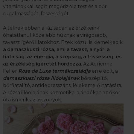
vitaminokkal, segít megőrizni a test és a bőr
rugalmasságát, feszességét.
A télnek ebben a fázisában az érzékeink
óhatatlanul közelebb húznak a virágosabb,
tavaszt ígérő illatokhoz. Ezek közül is kiemelkedik
a damaszkuszi rózsa, ami a tavasz, a nyár, a
fiatalság, az energia, a szépség, a frissesség, és
az érzékiség ígéretét hordozza
. Az Adrienne
Feller
Rose de Luxe termékcsaládja
erre épít, a
damaszkuszi rózsa
illóolajának
bőrszépítő,
bőrfiatalító, antidepresszáns, lélekemelő hatására.
A rózsa illóolajának kozmetikai ajándékait az ókor
óta ismerik az asszonyok.