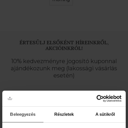
ÉRTESÜLJ ELSŐKÉNT HÍREINKRŐL,
AKCIÓINKRÓL!
10% kedvezményre jogosító kuponnal
ajándékozunk meg (lakossági vásárlás
esetén)
Beleegyezés
Részletek
A sütikről