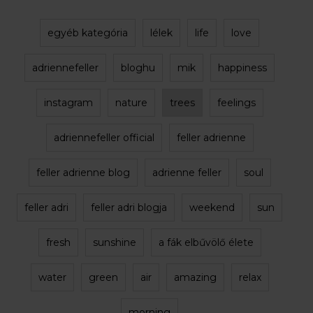
egyéb kategória
lélek
life
love
adriennefeller
bloghu
mik
happiness
instagram
nature
trees
feelings
adriennefeller official
feller adrienne
feller adrienne blog
adrienne feller
soul
feller adri
feller adri blogja
weekend
sun
fresh
sunshine
a fák elbűvölő élete
water
green
air
amazing
relax
morning