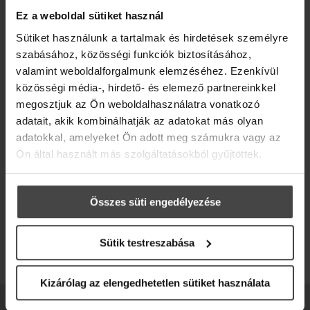
FELIRATKOZOM
Ez a weboldal sütiket használ
Sütiket használunk a tartalmak és hirdetések személyre
szabásához, közösségi funkciók biztosításához,
valamint weboldalforgalmunk elemzéséhez. Ezenkívül
Feliratkozom a hírlevélre, és hozzájárulok
ahhoz, hogy az Adrienne Feller Cosmetics Zrt.
közösségi média-, hirdető- és elemező partnereinkkel
részemre reklámanyagokat küldjön, hogy
megosztjuk az Ön weboldalhasználatra vonatkozó
elsőként értesüljek az ajánlatokról,
adatait, akik kombinálhatják az adatokat más olyan
kedvezményekről és friss hírekről.
adatokkal, amelyeket Ön adott meg számukra vagy az
Hozzájárulok adataim Adatkezelési tájékoztató
Ön által használt más szolgáltatásokból gyűjtöttek.
szerinti kezeléséhez.
Összes süti engedélyezése
Szakmai hírleveleinkre, bejelentkezés után, a szakmai
profilodban iratkozhatsz fel.
Sütik testreszabása
BEJELENTKEZÉS
Kizárólag az elengedhetetlen sütiket használata