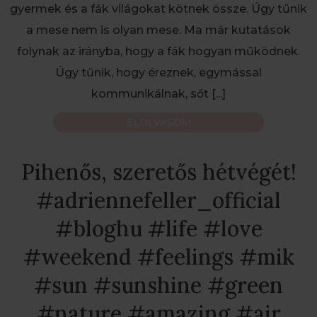
gyermek és a fák világokat kötnek össze. Úgy tűnik
a mese nem is olyan mese. Ma már kutatások
folynak az irányba, hogy a fák hogyan működnek.
Úgy tűnik, hogy éreznek, egymással
kommunikálnak, sőt
[...]
ELOLVASOM
Pihenős, szeretős hétvégét!
#adriennefeller_official
#bloghu #life #love
#weekend #feelings #mik
#sun #sunshine #green
#nature #amazing #air