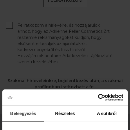
FELIRATKOZOM
Feliratkozom a hírlevélre, és hozzájárulok
ahhoz, hogy az Adrienne Feller Cosmetics Zrt.
részemre reklámanyagokat küldjön, hogy
elsőként értesüljek az ajánlatokról,
kedvezményekről és friss hírekről.
Hozzájárulok adataim Adatkezelési tájékoztató
szerinti kezeléséhez.
Szakmai hírleveleinkre, bejelentkezés után, a szakmai
profilodban iratkozhatsz fel.
BEJELENTKEZÉS
Beleegyezés
Részletek
A sütikről
100% TERMÉSZETES, MAGYAR