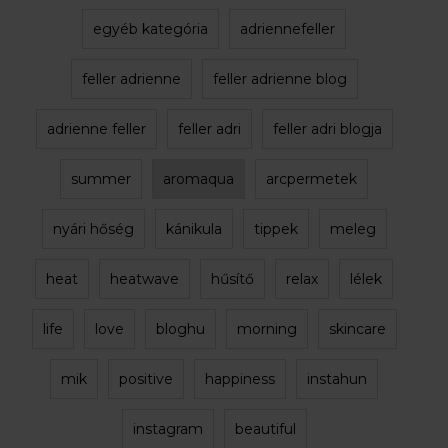
egyéb kategória
adriennefeller
feller adrienne
feller adrienne blog
adrienne feller
feller adri
feller adri blogja
summer
aromaqua
arcpermetek
nyári hőség
kánikula
tippek
meleg
heat
heatwave
hűsítő
relax
lélek
life
love
bloghu
morning
skincare
mik
positive
happiness
instahun
instagram
beautiful