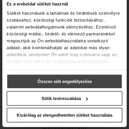
Ez a weboldal sütiket használ
NEUROKOZMETIKUMOK
Sütiket használunk a tartalmak és hirdetések személyre
szabásához, közösségi funkciók biztosításához,
valamint weboldalforgalmunk elemzéséhez. Ezenkívül
közösségi média-, hirdető- és elemező partnereinkkel
megosztjuk az Ön weboldalhasználatra vonatkozó
adatait, akik kombinálhatják az adatokat más olyan
adatokkal, amelyeket Ön adott meg számukra vagy az
Ön által használt más szolgáltatásokból gyűjtöttek.
Összes süti engedélyezése
Sütik testreszabása
Kizárólag az elengedhetetlen sütiket használata