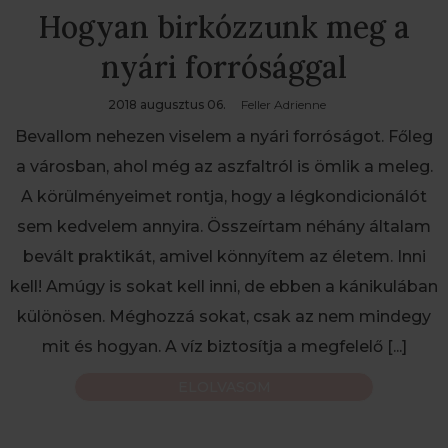
Hogyan birkózzunk meg a
nyári forrósággal
2018 augusztus 06.
Feller Adrienne
Bevallom nehezen viselem a nyári forróságot. Főleg
a városban, ahol még az aszfaltról is ömlik a meleg.
A körülményeimet rontja, hogy a légkondicionálót
sem kedvelem annyira. Összeírtam néhány általam
bevált praktikát, amivel könnyítem az életem. Inni
kell! Amúgy is sokat kell inni, de ebben a kánikulában
különösen. Méghozzá sokat, csak az nem mindegy
mit és hogyan. A víz biztosítja a megfelelő
[...]
ELOLVASOM