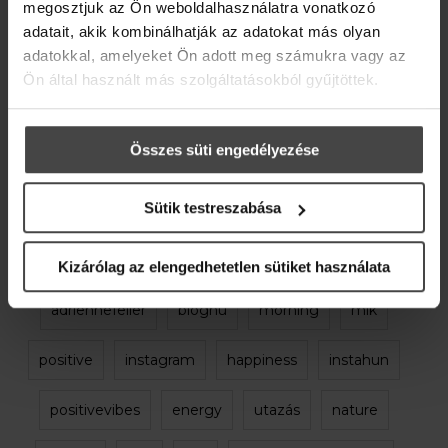
megosztjuk az Ön weboldalhasználatra vonatkozó
2015 augusztus 10.
Feller Adrienne
adatait, akik kombinálhatják az adatokat más olyan
adriennefeller_official készítette ezt a képet.
adatokkal, amelyeket Ön adott meg számukra vagy az
Ön által használt más szolgáltatásokból gyűjtöttek.
ELOLVASOM
Összes süti engedélyezése
régebbi bejegyzések ❯
Sütik testreszabása
egyéb kategória
relax
life
love
Kizárólag az elengedhetetlen sütiket használata
adriennefeller
bloghu
morning
mik
positive
instagram
happiness
instahun
positivevibes
energy
utazás
nature