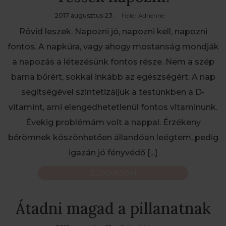
2017 augusztus 23.
Feller Adrienne
Rövid leszek. Napozni jó, napozni kell, napozni
fontos. A napkúra, vagy ahogy mostanság mondják
a napozás a létezésünk fontos része. Nem a szép
barna bőrért, sokkal inkább az egészségért. A nap
segítségével szintetizáljuk a testünkben a D-
vitamint, ami elengedhetetlenül fontos vitaminunk.
Évekig problémám volt a nappal. Érzékeny
bőrömnek köszönhetően állandóan leégtem, pedig
igazán jó fényvédő
[...]
ELOLVASOM
Átadni magad a pillanatnak