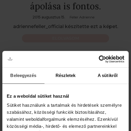
ápolása is fontos.
2015 augusztus 15.
Feller Adrienne
adriennefeller_official készítette ezt a képet.
ELOLVASOM
Bárcsak....
2015 augusztus 12.
Feller Adrienne
Beleegyezés
Részletek
A sütikről
adriennefeller_official készítette ezt a képet.
ELOLVASOM
Ez a weboldal sütiket használ
Sütiket használunk a tartalmak és hirdetések személyre
Ezekért a reggeli fényekért
szabásához, közösségi funkciók biztosításához,
valamint weboldalforgalmunk elemzéséhez. Ezenkívül
érdemes korán felkelni...
közösségi média-, hirdető- és elemező partnereinkkel