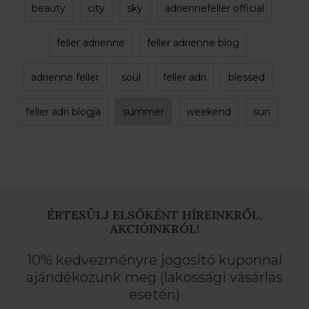
beauty
city
sky
adriennefeller official
feller adrienne
feller adrienne blog
adrienne feller
soul
feller adri
blessed
feller adri blogja
summer
weekend
sun
ÉRTESÜLJ ELSŐKÉNT HÍREINKRŐL,
AKCIÓINKRÓL!
10% kedvezményre jogosító kuponnal
ajándékozunk meg (lakossági vásárlás
esetén)