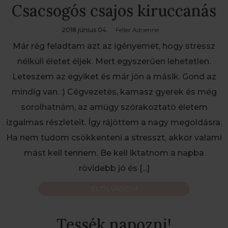
Csacsogós csajos kiruccanás
2018 június 04.
Feller Adrienne
Már rég feladtam azt az igényemet, hogy stressz
nélküli életet éljek. Mert egyszerűen lehetetlen.
Leteszem az egyiket és már jön a másik. Gond az
mindig van. :) Cégvezetés, kamasz gyerek és még
sorolhatnám, az amúgy szórakoztató életem
izgalmas részleteit. Így rájöttem a nagy megoldásra.
Ha nem tudom csökkenteni a stresszt, akkor valami
mást kell tennem. Be kell iktatnom a napba
rövidebb jó és
[...]
ELOLVASOM
Tessék napozni!