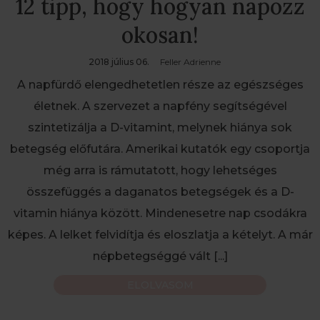
12 tipp, hogy hogyan napozz
okosan!
2018 július 06.
Feller Adrienne
A napfürdő elengedhetetlen része az egészséges
életnek. A szervezet a napfény segítségével
szintetizálja a D-vitamint, melynek hiánya sok
betegség előfutára. Amerikai kutatók egy csoportja
még arra is rámutatott, hogy lehetséges
összefüggés a daganatos betegségek és a D-
vitamin hiánya között. Mindenesetre nap csodákra
képes. A lelket felvidítja és eloszlatja a kételyt. A már
népbetegséggé vált
[...]
ELOLVASOM