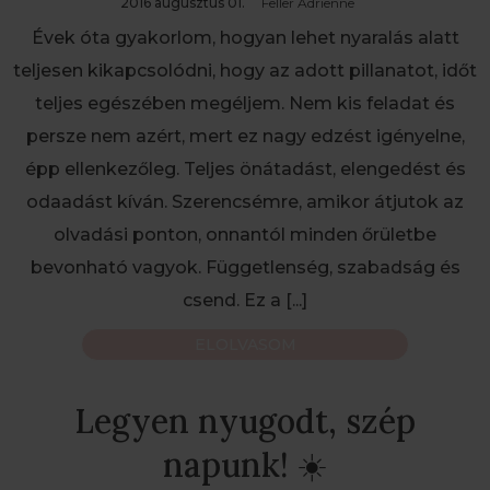
2016 augusztus 01.
Feller Adrienne
Évek óta gyakorlom, hogyan lehet nyaralás alatt
teljesen kikapcsolódni, hogy az adott pillanatot, időt
teljes egészében megéljem. Nem kis feladat és
persze nem azért, mert ez nagy edzést igényelne,
épp ellenkezőleg. Teljes önátadást, elengedést és
odaadást kíván. Szerencsémre, amikor átjutok az
olvadási ponton, onnantól minden őrületbe
bevonható vagyok. Függetlenség, szabadság és
csend. Ez a
[...]
ELOLVASOM
Legyen nyugodt, szép
napunk! ☀️