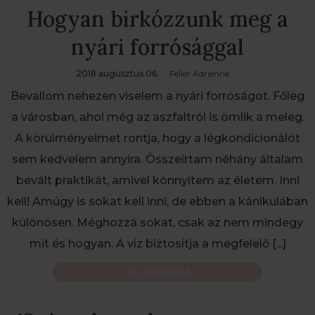
Hogyan birkózzunk meg a
nyári forrósággal
2018 augusztus 06.
Feller Adrienne
Bevallom nehezen viselem a nyári forróságot. Főleg
a városban, ahol még az aszfaltról is ömlik a meleg.
A körülményeimet rontja, hogy a légkondicionálót
sem kedvelem annyira. Összeírtam néhány általam
bevált praktikát, amivel könnyítem az életem. Inni
kell! Amúgy is sokat kell inni, de ebben a kánikulában
különösen. Méghozzá sokat, csak az nem mindegy
mit és hogyan. A víz biztosítja a megfelelő
[...]
ELOLVASOM