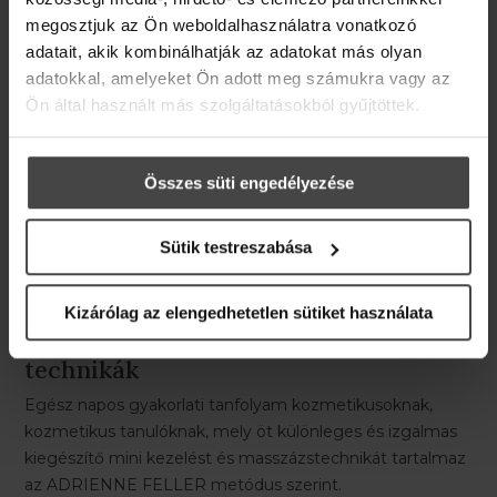
megosztjuk az Ön weboldalhasználatra vonatkozó
adatait, akik kombinálhatják az adatokat más olyan
adatokkal, amelyeket Ön adott meg számukra vagy az
Ön által használt más szolgáltatásokból gyűjtöttek.
Összes süti engedélyezése
Sütik testreszabása
Kizárólag az elengedhetetlen sütiket használata
Minikezelések és beilleszthető
technikák
Egész napos gyakorlati tanfolyam kozmetikusoknak,
kozmetikus tanulóknak, mely öt különleges és izgalmas
kiegészítő mini kezelést és masszázstechnikát tartalmaz
az ADRIENNE FELLER metódus szerint.