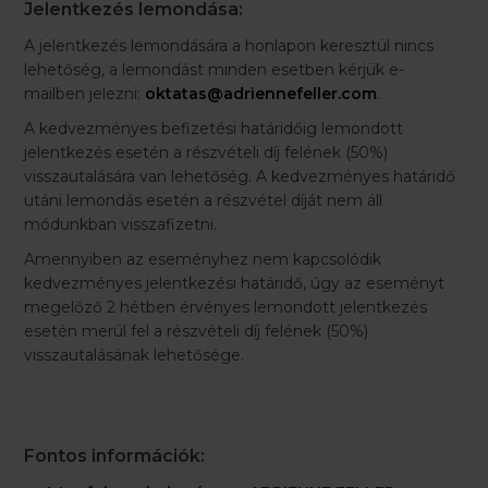
Jelentkezés lemondása:
A jelentkezés lemondására a honlapon keresztül nincs
lehetőség, a lemondást minden esetben kérjük e-
mailben jelezni:
oktatas@adriennefeller.com
.
A kedvezményes befizetési határidőig lemondott
jelentkezés esetén a részvételi díj felének (50%)
visszautalására van lehetőség. A kedvezményes határidő
utáni lemondás esetén a részvétel díját nem áll
módunkban visszafizetni.
Amennyiben az eseményhez nem kapcsolódik
kedvezményes jelentkezési határidő, úgy az eseményt
megelőző 2 hétben érvényes lemondott jelentkezés
esetén merül fel a részvételi díj felének (50%)
visszautalásának lehetősége.
Fontos információk: