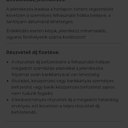
A jelentkezés leadása a honlapon történt regisztrációt
követően a személyes felhasználói fiókba belépve, a
tanfolyam dátumánál lehetséges.
Érdeklődés esetén kérjük, jelentkezz mihamarabb,
ugyanis férőhelyeink száma korlátozott!
Részvételi díj fizetése:
A részvételi díj befizetésére a felhasználói fiókban
megadott számlázási adatokkal a jelentkezési
folyamat során bankkártyával van lehetőség.
Átutalást, készpénzes vagy bankkártyás személyes
befizetést vagy banki készpénzes befizetést sajnos
nem tudunk fogadni.
A kedvezményes részvételi díj a megadott határidőig
érvényes, ezt követően a teljes részvételi díj
befizetendő.