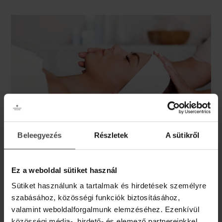
Beleegyezés
Részletek
A sütikről
Hungarian Spring luxus rituálé
Ez a weboldal sütiket használ
Egész napos gyakorlati tanfolyam kozmetikusoknak,
kozmetikus tanulóknak, mely különleges mélydekoltázs
Sütiket használunk a tartalmak és hirdetések személyre
masszázzsal, a hazai gyógynövényeket és termálvizet
szabásához, közösségi funkciók biztosításához,
tartalmazó Hungarian Spring termékcsalád használatával
valamint weboldalforgalmunk elemzéséhez. Ezenkívül
tölti föl az arc, a dekoltázs és a mellek bőrét.
közösségi média-, hirdető- és elemező partnereinkkel