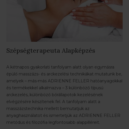
Szépségterapeuta Alapképzés
A kétnapos gyakorlati tanfolyam alatt olyan egymásra
épülő masszázs- és arckezelési technikákat mutatunk be,
amelyek – más-más ADRIENNE FELLER hatóanyagokkal
és termékekkel alkalmazva – 3 különböző típusú
arckezelés, különböző bőrállapotok kezelésének
elvégzésére készítenek fel. A tanfolyam alatt a
masszázstechnika mellett bemutatjuk az
anyaghasználatot és ismertetjük az ADRIENNE FELLER
metódus és filozófia legfontosabb alappilléreit.