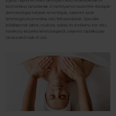
Egész napos elméleti tanfolyam kozmetikusoknak és
kozmetikus tanulóknak. A tanfolyamon különféle illóolajok
dermatológiai hatását ismertetjük, valamint azok
lehetséges kozmetikai célú felhasználását. Speciális
bőrállapotok (akne, rozácea, száraz és érzékeny bőr stb.)
hatékony kezelési lehetőségeiről, valamint táplálkozási
tanácsokról esik itt szó.