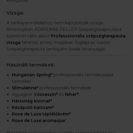
elvégzése.
Vizsga:
A tanfolyami blokkhoz nem kapcsolódik vizsga.
Amennyiben ADRIENNE FELLER Szépségterapeutává
szeretnél válni, akkor
Professzionális szépségterapeuta
vizsga
tehetsz, amely magában foglalja az összes
Szépségterapeuta tanfolyami blokk tananyagát.
Használt termékek:
Hungarian Spring*
professzionális termékcsalád
termékei
Stimulenne*
professzionális termékek
Agyagpor (
rózsaszín*
és
fehér*
)
Hársvirág kivonat*
Kézápoló balzsam*
Rose de Luxe táplálókrém*
Rose de Luxe aromaqua
*