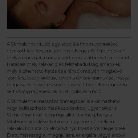
A Stimulenne rituálé egy speciális finom technikával
ötvözött kezelés, mely könnyedsége ellenére egészen
mélyen mozgatja meg a bőrt és az alatta levő izomzatot.
Hatására mély relaxáció és felszabadultság érhető el,
mely a pihentető hatás és a ráncok mélyén megbúvó
izomfeszesség kioldása révén a ráncok kisimulását hozza
magával. A masszázs során használt termékek egészen
sejt szintig regenerálják és stimulálják a bőrt.
A Stimulenne masszázs önmagában is alkalmazható
vagy beilleszthető más kezelésekbe. Ugyanakkor a
Stimulenne rituálét mi úgy alkottuk meg, hogy a
VitalEnne kezeléssel ötvözve egy hosszú, mélyen
relaxáló, bőrfiatalító élményt nyújthass a Vendégeidnek.
Érett, frissességre, megújulásra, energiára vágyó arcbőr