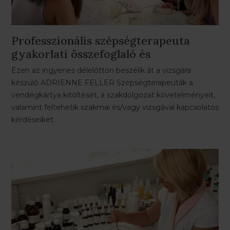
Professzionális szépségterapeuta
gyakorlati összefoglaló és
vizsgafelkészítő
Ezen az ingyenes délelőttön beszélik át a vizsgára
készülő ADRIENNE FELLER Szépségterapeuták a
vendégkártya kitöltését, a szakdolgozat követelményeit,
valamint feltehetik szakmai és/vagy vizsgával kapcsolatos
kérdéseiket.