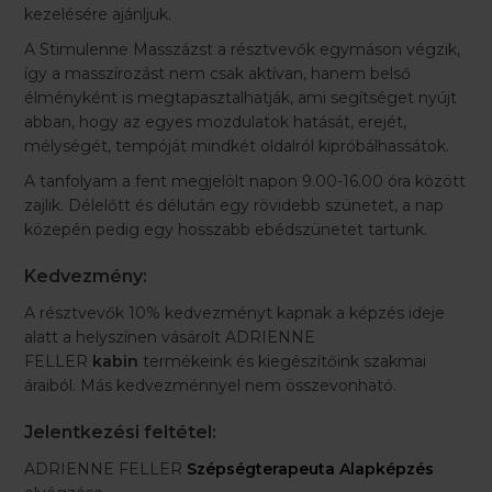
kezelésére ajánljuk.
A Stimulenne Masszázst a résztvevők egymáson végzik,
így a masszírozást nem csak aktívan, hanem belső
élményként is megtapasztalhatják, ami segítséget nyújt
abban, hogy az egyes mozdulatok hatását, erejét,
mélységét, tempóját mindkét oldalról kipróbálhassátok.
A tanfolyam a fent megjelölt napon 9.00-16.00 óra között
zajlik. Délelőtt és délután egy rövidebb szünetet, a nap
közepén pedig egy hosszabb ebédszünetet tartunk.
Kedvezmény:
A résztvevők 10% kedvezményt kapnak a képzés ideje
alatt a helyszínen vásárolt ADRIENNE
FELLER
kabin
termékeink és kiegészítőink szakmai
áraiból. Más kedvezménnyel nem összevonható.
Jelentkezési feltétel:
ADRIENNE FELLER
Szépségterapeuta Alapképzés