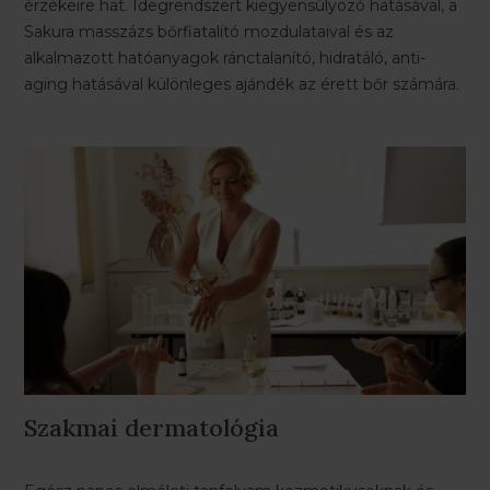
érzékeire hat. Idegrendszert kiegyensúlyozó hatásával, a
Sakura masszázs bőrfiatalító mozdulataival és az
alkalmazott hatóanyagok ránctalanító, hidratáló, anti-
aging hatásával különleges ajándék az érett bőr számára.
Szakmai dermatológia