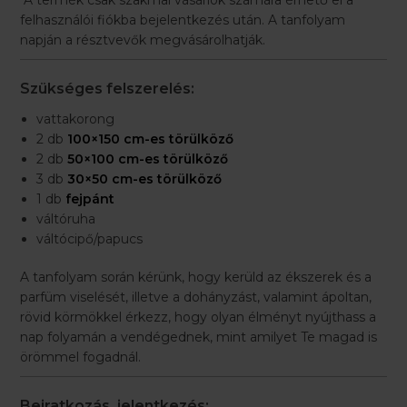
*A termék csak szakmai vásárlók számára érhető el a
felhasználói fiókba bejelentkezés után. A tanfolyam
napján a résztvevők megvásárolhatják.
Szükséges felszerelés:
vattakorong
2 db
100×150 cm-es törülköző
2 db
50×100 cm-es törülköző
3 db
30×50 cm-es törülköző
1 db
fejpánt
váltóruha
váltócipő/papucs
A tanfolyam során kérünk, hogy kerüld az ékszerek és a
parfüm viselését, illetve a dohányzást, valamint ápoltan,
rövid körmökkel érkezz, hogy olyan élményt nyújthass a
nap folyamán a vendégednek, mint amilyet Te magad is
örömmel fogadnál.
Beiratkozás, jelentkezés: