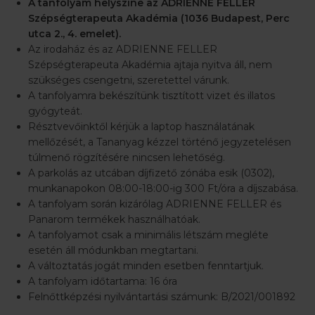
A tanfolyam helyszíne az ADRIENNE FELLER
Szépségterapeuta Akadémia (1036 Budapest, Perc
utca 2., 4. emelet).
Az irodaház és az ADRIENNE FELLER
Szépségterapeuta Akadémia ajtaja nyitva áll, nem
szükséges csengetni, szeretettel várunk.
A tanfolyamra bekészítünk tisztított vizet és illatos
gyógyteát.
Résztvevőinktől kérjük a laptop használatának
mellőzését, a Tananyag kézzel történő jegyzetelésen
túlmenő rögzítésére nincsen lehetőség.
A parkolás az utcában díjfizető zónába esik (0302),
munkanapokon 08:00-18:00-ig 300 Ft/óra a díjszabása.
A tanfolyam során kizárólag ADRIENNE FELLER és
Panarom termékek használhatóak.
A tanfolyamot csak a minimális létszám megléte
esetén áll módunkban megtartani.
A változtatás jogát minden esetben fenntartjuk.
A tanfolyam időtartama: 16 óra
Felnőttképzési nyilvántartási számunk: B/2021/001892