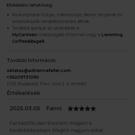
Ebédelési lehetőség:
Kis konyhánk hűtője, mikrósütője, illetve tányérok és
evőeszközök rendelkezésedre állnak.
Továbbá ajánljuk az utcánkban a
MyCanteen
önkiszolgáló éttermet vagy a
Lemming
Coffee&Bagelt
.
További információ:
oktatas@adriennefeller.com
+36209731090
1036 Budapest, Perc utca 2. 4. emelet
Értékelések
2025.03.05
Fanni
Fantasztikusan éreztem magam a
továbbképzésen. Megint nagyon sokat