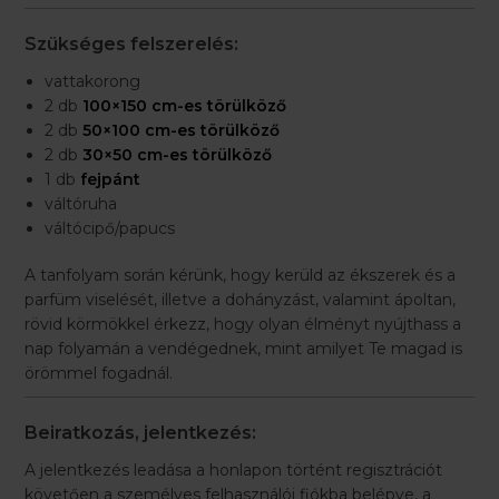
Szükséges felszerelés:
vattakorong
2 db
100×150 cm-es törülköző
2 db
50×100 cm-es törülköző
2 db
30×50 cm-es törülköző
1 db
fejpánt
váltóruha
váltócipő/papucs
A tanfolyam során kérünk, hogy kerüld az ékszerek és a
parfüm viselését, illetve a dohányzást, valamint ápoltan,
rövid körmökkel érkezz, hogy olyan élményt nyújthass a
nap folyamán a vendégednek, mint amilyet Te magad is
örömmel fogadnál.
Beiratkozás, jelentkezés:
A jelentkezés leadása a honlapon történt regisztrációt
követően a személyes felhasználói fiókba belépve, a