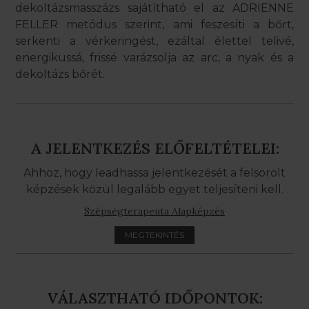
dekoltázsmasszázs sajátítható el az ADRIENNE
FELLER metódus szerint, ami feszesíti a bőrt,
serkenti a vérkeringést, ezáltal élettel telivé,
energikussá, frissé varázsolja az arc, a nyak és a
dekoltázs bőrét.
A JELENTKEZÉS ELŐFELTÉTELEI:
Ahhoz, hogy leadhassa jelentkezését a felsorolt
képzések közül legalább egyet teljesíteni kell.
Szépségterapeuta Alapképzés
MEGTEKINTÉS
VÁLASZTHATÓ IDŐPONTOK: