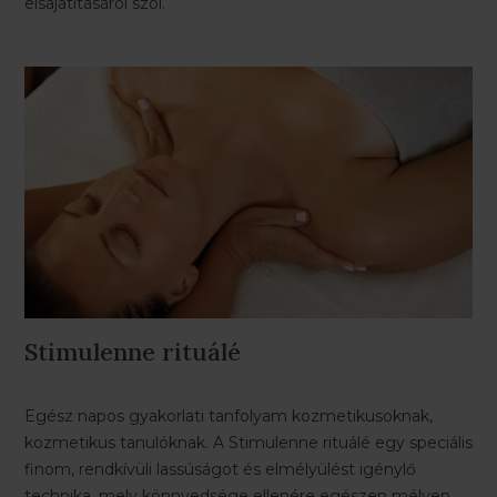
elsajátításáról szól.
Stimulenne rituálé
Egész napos gyakorlati tanfolyam kozmetikusoknak,
kozmetikus tanulóknak. A Stimulenne rituálé egy speciális
finom, rendkívüli lassúságot és elmélyülést igénylő
technika, mely könnyedsége ellenére egészen mélyen