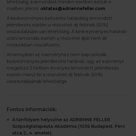
lehetőség, a lemondást minden esetben kérjük e-
mailben jelezni:
oktatas@adriennefeller.com
.
A kedvezményes befizetési határidőig lemondott
jelentkezés esetén a részvételi díj felének (50%)
visszautalására van lehetőség. A kedvezményes határidő
utáni lemondás esetén a részvétel díját nem áll
módunkban visszafizetni.
Amennyiben az eseményhez nem kapcsolódik
kedvezményes jelentkezési határidő, úgy az eseményt
megelőző 2 hétben érvényes lemondott jelentkezés
esetén merül fel a részvételi díj felének (50%)
visszautalásának lehetősége.
Fontos információk:
A tanfolyam helyszíne az ADRIENNE FELLER
Szépségterapeuta Akadémia (1036 Budapest, Perc
utca 2., 4. emelet).