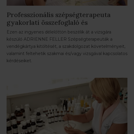
Professzionális szépségterapeuta
gyakorlati összefoglaló és
vizsgafelkészítő
Ezen az ingyenes délelőttön beszélik át a vizsgára
készülő ADRIENNE FELLER Szépségterapeuták a
vendégkártya kitöltését, a szakdolgozat követelményeit,
valamint feltehetik szakmai és/vagy vizsgával kapcsolatos
kérdéseiket.