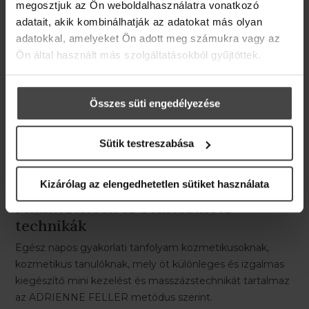
megosztjuk az Ön weboldalhasználatra vonatkozó
adatait, akik kombinálhatják az adatokat más olyan
adatokkal, amelyeket Ön adott meg számukra vagy az
Ön által használt más szolgáltatásokból gyűjtöttek.
Összes süti engedélyezése
Sütik testreszabása
Kizárólag az elengedhetetlen sütiket használata
Minikezelések és beilleszthető
technikák
Egész napos gyakorlati tanfolyam kozmetikusoknak,
kozmetikus tanulóknak, mely öt különleges és izgalmas
kiegészítő mini kezelést és masszázstechnikát tartalmaz
az ADRIENNE FELLER metódus szerint.