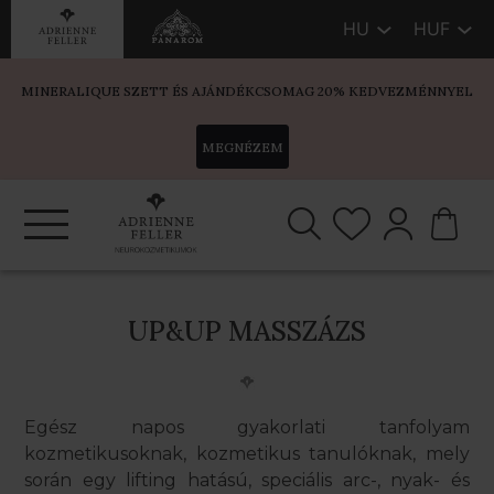
HU
HUF
MINERALIQUE SZETT ÉS AJÁNDÉKCSOMAG 20% KEDVEZMÉNNYEL
MEGNÉZEM
UP&UP MASSZÁZS
Egész napos gyakorlati tanfolyam
kozmetikusoknak, kozmetikus tanulóknak, mely
során egy lifting hatású, speciális arc-, nyak- és