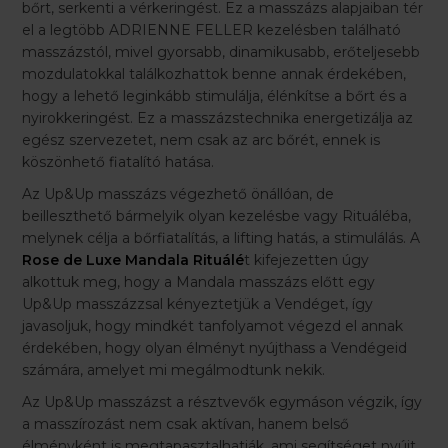
bőrt, serkenti a vérkeringést. Ez a masszázs alapjaiban tér
el a legtöbb ADRIENNE FELLER kezelésben található
masszázstól, mivel gyorsabb, dinamikusabb, erőteljesebb
mozdulatokkal találkozhattok benne annak érdekében,
hogy a lehető leginkább stimulálja, élénkítse a bőrt és a
nyirokkeringést. Ez a masszázstechnika energetizálja az
egész szervezetet, nem csak az arc bőrét, ennek is
köszönhető fiatalító hatása.
Az Up&Up masszázs végezhető önállóan, de
beilleszthető bármelyik olyan kezelésbe vagy Rituáléba,
melynek célja a bőrfiatalítás, a lifting hatás, a stimulálás. A
Rose de Luxe Mandala Rituálé
t kifejezetten úgy
alkottuk meg, hogy a Mandala masszázs előtt egy
Up&Up masszázzsal kényeztetjük a Vendéget, így
javasoljuk, hogy mindkét tanfolyamot végezd el annak
érdekében, hogy olyan élményt nyújthass a Vendégeid
számára, amelyet mi megálmodtunk nekik.
Az Up&Up masszázst a résztvevők egymáson végzik, így
a masszírozást nem csak aktívan, hanem belső
élményként is megtapasztalhatják, ami segítséget nyújt