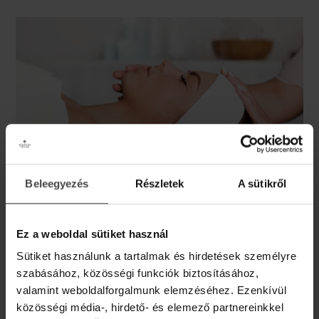
Beleegyezés
Részletek
A sütikről
Hungarian Spring luxus rituálé
Ez a weboldal sütiket használ
Egész napos gyakorlati tanfolyam kozmetikusoknak,
Sütiket használunk a tartalmak és hirdetések személyre
kozmetikus tanulóknak, mely különleges mélydekoltázs
szabásához, közösségi funkciók biztosításához,
masszázzsal, a hazai gyógynövényeket és termálvizet
valamint weboldalforgalmunk elemzéséhez. Ezenkívül
tartalmazó Hungarian Spring termékcsalád használatával
közösségi média-, hirdető- és elemező partnereinkkel
tölti föl az arc, a dekoltázs és a mellek bőrét.