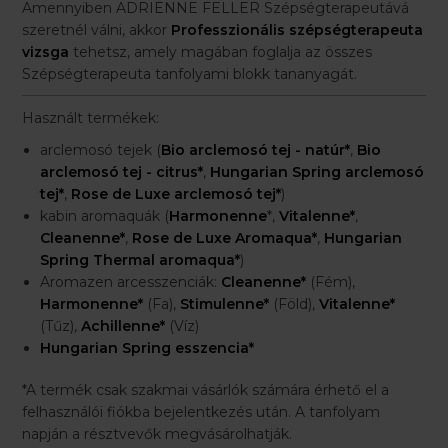
Amennyiben ADRIENNE FELLER Szépségterapeutává
szeretnél válni, akkor
Professzionális szépségterapeuta
vizsga
tehetsz, amely magában foglalja az összes
Szépségterapeuta tanfolyami blokk tananyagát.
Használt termékek:
arclemosó tejek (
Bio arclemosó tej - natúr*
,
Bio
arclemosó tej - citrus*
,
Hungarian Spring arclemosó
tej*
,
Rose de Luxe arclemosó tej*
)
kabin aromaquák (
Harmonenne
*,
Vitalenne*
,
Cleanenne*
,
Rose de Luxe Aromaqua*
,
Hungarian
Spring Thermal aromaqua*
)
Aromazen arcesszenciák:
Cleanenne*
(Fém),
Harmonenne*
(Fa),
Stimulenne*
(Föld),
Vitalenne*
(Tűz),
Achillenne*
(Víz)
Hungarian Spring esszencia*
*A termék csak szakmai vásárlók számára érhető el a
felhasználói fiókba bejelentkezés után. A tanfolyam
napján a résztvevők megvásárolhatják.