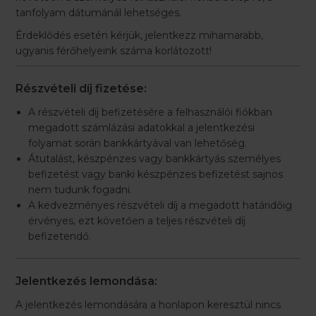
tanfolyam dátumánál lehetséges.
Érdeklődés esetén kérjük, jelentkezz mihamarabb,
ugyanis férőhelyeink száma korlátozott!
Részvételi díj fizetése:
A részvételi díj befizetésére a felhasználói fiókban
megadott számlázási adatokkal a jelentkezési
folyamat során bankkártyával van lehetőség.
Átutalást, készpénzes vagy bankkártyás személyes
befizetést vagy banki készpénzes befizetést sajnos
nem tudunk fogadni.
A kedvezményes részvételi díj a megadott határidőig
érvényes, ezt követően a teljes részvételi díj
befizetendő.
Jelentkezés lemondása:
A jelentkezés lemondására a honlapon keresztül nincs