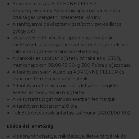
Az irodaház és az ADRIENNE FELLER
Szépségterapeuta Akadémia ajtaja nyitva áll, nem
szükséges csengetni, szeretettel várunk.
A tanfolyamra bekészítünk tisztított vizet és illatos
gyógyteát.
Résztvevőinktől kérjük a laptop használatának
mellőzését, a Tananyag kézzel történő jegyzetelésen
túlmenő rögzítésére nincsen lehetőség.
A parkolás az utcában díjfizető zónába esik (0302),
munkanapokon 08:00-18:00-ig 300 Ft/óra a díjszabása.
A tanfolyam során kizárólag ADRIENNE FELLER és
Panarom termékek használhatóak.
A tanfolyamot csak a minimális létszám megléte
esetén áll módunkban megtartani.
A változtatás jogát minden esetben fenntartjuk.
A tanfolyam időtartama: 8 óra
Felnőttképzési nyilvántartási számunk: B/2021/001892
Ebédelési lehetőség:
Kis konyhánk hűtője, mikrósütője, illetve tányérok és