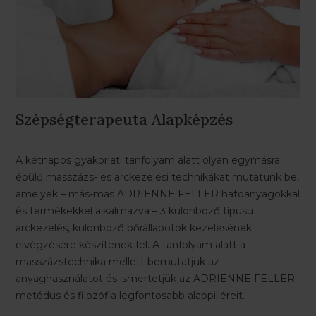
Szépségterapeuta Alapképzés
A kétnapos gyakorlati tanfolyam alatt olyan egymásra
épülő masszázs- és arckezelési technikákat mutatunk be,
amelyek – más-más ADRIENNE FELLER hatóanyagokkal
és termékekkel alkalmazva – 3 különböző típusú
arckezelés, különböző bőrállapotok kezelésének
elvégzésére készítenek fel. A tanfolyam alatt a
masszázstechnika mellett bemutatjuk az
anyaghasználatot és ismertetjük az ADRIENNE FELLER
metódus és filozófia legfontosabb alappilléreit.