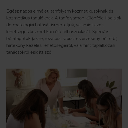
Egész napos elméleti tanfolyam kozmetikusoknak és
kozmetikus tanulóknak. A tanfolyamon különféle illóolajok
dermatológiai hatását ismertetjük, valamint azok
lehetséges kozmetikai célú felhasználását. Speciális
bőrállapotok (akne, rozácea, száraz és érzékeny bőr stb.)
hatékony kezelési lehetőségeiről, valamint táplálkozási
tanácsokról esik itt szó.