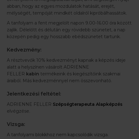
abban, hogy az egyes mozdulatok hatását, erejét,
mélységét, tempóját mindkét oldalról kipróbálhassátok.
A tanfolyam a fent megjelölt napon 9.00-16.00 óra között
zajlik. Délelőtt és délután egy rövidebb szünetet, a nap
közepén pedig egy hosszabb ebédszünetet tartunk.
Kedvezmény:
A résztvevők 10% kedvezményt kapnak a képzés ideje
alatt a helyszínen vásárolt ADRIENNE
FELLER
kabin
termékeink és kiegészítőink szakmai
áraiból. Más kedvezménnyel nem összevonható.
Jelentkezési feltétel:
ADRIENNE FELLER
Szépségterapeuta Alapképzés
elvégzése.
Vizsga:
A tanfolyami blokkhoz nem kapcsolódik vizsga.