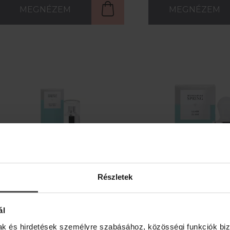
MEGNÉZEM
MEGNÉZEM
Részletek
ál
mak és hirdetések személyre szabásához, közösségi funkciók biz