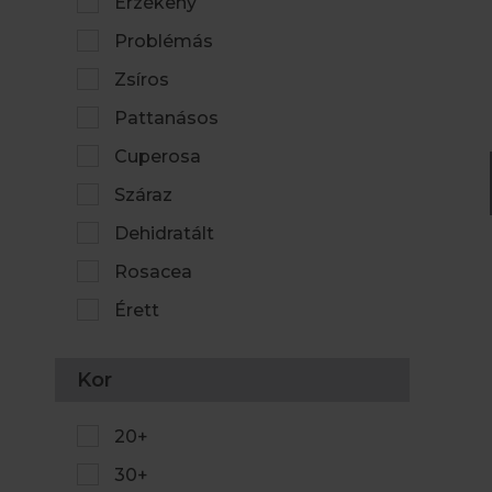
Érzékeny
Problémás
Zsíros
Pattanásos
Cuperosa
Száraz
Dehidratált
Rosacea
Érett
Kor
20+
30+