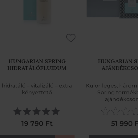
HUNGARIAN SPRING
HUNGARIAN S
HIDRATÁLÓFLUIDUM
AJÁNDÉKCS
hidratáló – vitalizáló – extra
Különleges, három
kényeztető
Spring termékb
ajándékcs
19 790 Ft
51 990 