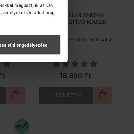
einkkel megosztjuk az Ön
l, amelyeket Ön adott meg
NG ELIXÍR
HUNGARIAN SPRING
MÉLYTISZTÍTÓ MASZK
alizáló -
mélytisztító – remineralizáló
es süti engedélyezése
ioxidáns
Ft
18 890 Ft
MEGNÉZEM