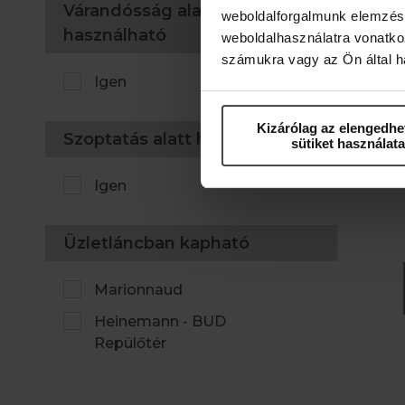
Várandósság alatt
weboldalforgalmunk elemzésé
használható
weboldalhasználatra vonatko
számukra vagy az Ön által ha
Igen
m
Kizárólag az elengedhe
Szoptatás alatt használható
sütiket használata
Igen
Üzletláncban kapható
Marionnaud
Heinemann - BUD
Repülőtér