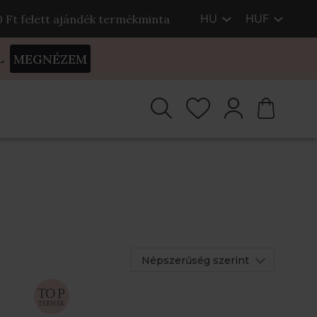
HU
HUF
00 Ft felett ajándék termékminta
L
MEGNÉZEM
Népszerűség szerint