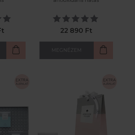
ns
antioxidáns hatás
Ft
22 890 Ft
MEGNÉZEM