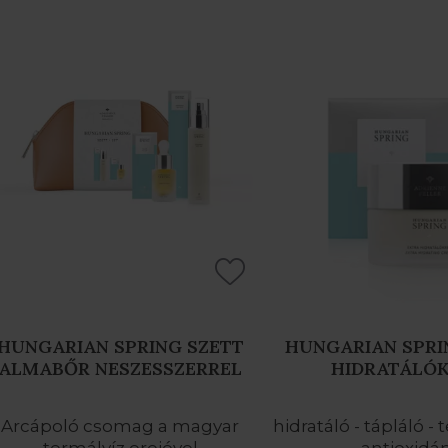
HUNGARIAN SPRING SZETT
HUNGARIAN SPRI
ALMABŐR NESZESSZERREL
HIDRATÁLÓ
Arcápoló csomag a magyar
hidratáló - tápláló 