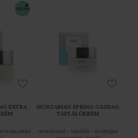
NG EXTRA
HUNGARIAN SPRING GAZDAG
KRÉM
TÁPLÁLÓKRÉM
- természetes
revitalizáló – tápláló – erőteljes