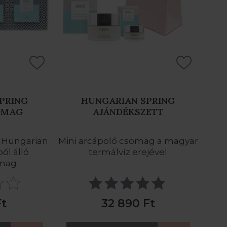
PRING
HUNGARIAN SPRING
OMAG
AJÁNDÉKSZETT
 Hungarian
Mini arcápoló csomag a magyar
ől álló
termálvíz erejével
omag
Ft
32 890 Ft