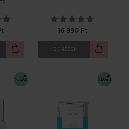
ító
Ft
16 890 Ft
MEGNÉZEM