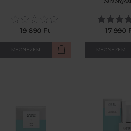
bársonyos
19 890 Ft
17 990 
MEGNÉZEM
MEGNÉZEM