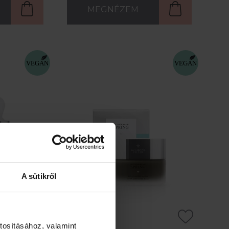
MEGNÉZEM
A sütikről
tosításához, valamint