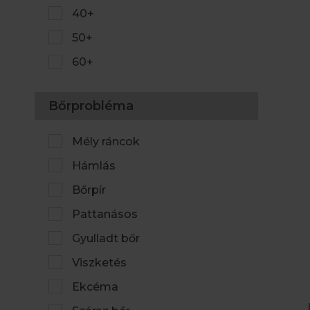
40+
50+
60+
Bőrprobléma
Mély ráncok
Hámlás
Bőrpír
Pattanásos
Gyulladt bőr
Viszketés
Ekcéma