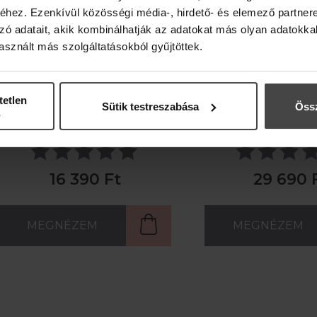
hez. Ezenkívül közösségi média-, hirdető- és elemező partner
zó adatait, akik kombinálhatják az adatokat más olyan adatokka
HUNGARIAN SPRING
HUNGARIAN SPRI
sznált más szolgáltatásokból gyűjtöttek.
ARCPERMET
élyhidratáló - remineralizáló -
regeneráló - revit
tetlen
Sütik testreszabása
Össz
frissítő
természetes ant
16 390 Ft
29 690 
MEGNÉZEM
MEGNÉZEM