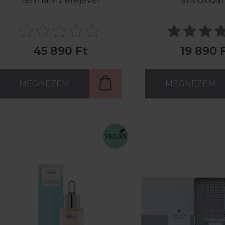
termálvíz erejével
antioxidá
45 890 Ft
19 890 
MEGNÉZEM
MEGNÉZEM