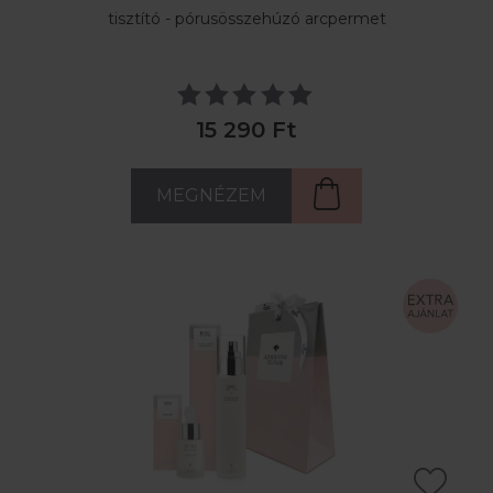
tisztító - pórusösszehúzó arcpermet
15 290 Ft
MEGNÉZEM