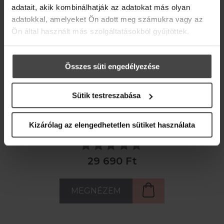
adatait, akik kombinálhatják az adatokat más olyan
adatokkal, amelyeket Ön adott meg számukra vagy az
Ön által használt más szolgáltatásokból gyűjtöttek.
Összes süti engedélyezése
HUNGARIAN SPRING ELIXÍR
Sütik testreszabása
regeneráló - revitalizáló - természetes antioxidáns
Kizárólag az elengedhetetlen sütiket használata
29 690 Ft
MEGNÉZEM