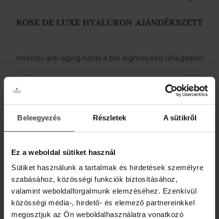
ROSE DE LUXE HYALURON AJÁNDÉKSZETT
Intenzív anti-aging hatás a bőr legmélyebb rétegeiben
36 290 Ft
Beleegyezés
Részletek
A sütikről
MEGNÉZEM
Ez a weboldal sütiket használ
Sütiket használunk a tartalmak és hirdetések személyre
szabásához, közösségi funkciók biztosításához,
valamint weboldalforgalmunk elemzéséhez. Ezenkívül
közösségi média-, hirdető- és elemező partnereinkkel
megosztjuk az Ön weboldalhasználatra vonatkozó