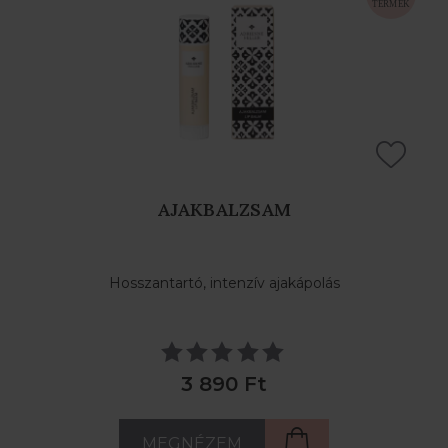
AJAKBALZSAM
Hosszantartó, intenzív ajakápolás
3 890 Ft
MEGNÉZEM